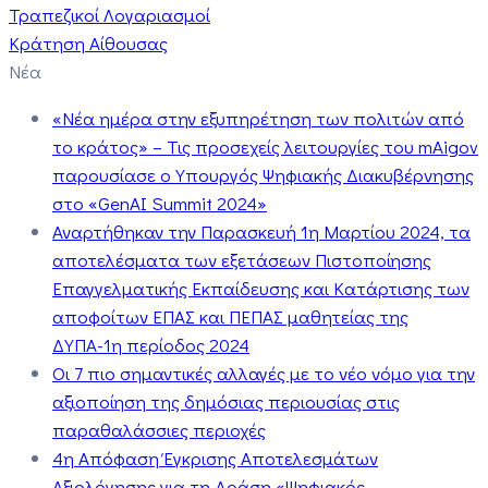
Τραπεζικοί Λογαριασμοί
Κράτηση Αίθουσας
Νέα
«Νέα ημέρα στην εξυπηρέτηση των πολιτών από
το κράτος» – Τις προσεχείς λειτουργίες του mAigov
παρουσίασε ο Υπουργός Ψηφιακής Διακυβέρνησης
στο «GenAI Summit 2024»
Αναρτήθηκαν την Παρασκευή 1η Μαρτίου 2024, τα
αποτελέσματα των εξετάσεων Πιστοποίησης
Επαγγελματικής Εκπαίδευσης και Κατάρτισης των
αποφοίτων ΕΠΑΣ και ΠΕΠΑΣ μαθητείας της
ΔΥΠΑ-1η περίοδος 2024
Οι 7 πιο σημαντικές αλλαγές με το νέο νόμο για την
αξιοποίηση της δημόσιας περιουσίας στις
παραθαλάσσιες περιοχές
4η Απόφαση Έγκρισης Αποτελεσμάτων
Αξιολόγησης για τη Δράση «Ψηφιακός