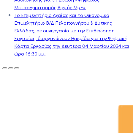
Μετασχηματισμός Αιχμής ΜμΕ»
Το Επιμελητήριο Αχαΐας και το Οικονομικό
Επιμελητήριο Β/Δ Πελοποννήσου & Δυτικής
Ελλάδας, σε συνεργασία με την Επιθεώρηση
Εργασίας διοργανώνουν Ημερίδα για την Ψηφιακή
Κάρτα Εργασίας την Δευτέρα 04 Μαρτίου 2024 και
ώρα 16:30 μμ.