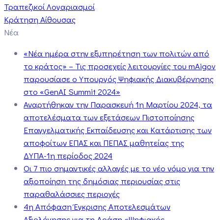
Τραπεζικοί Λογαριασμοί
Κράτηση Αίθουσας
Νέα
«Νέα ημέρα στην εξυπηρέτηση των πολιτών από
το κράτος» – Τις προσεχείς λειτουργίες του mAigov
παρουσίασε ο Υπουργός Ψηφιακής Διακυβέρνησης
στο «GenAI Summit 2024»
Αναρτήθηκαν την Παρασκευή 1η Μαρτίου 2024, τα
αποτελέσματα των εξετάσεων Πιστοποίησης
Επαγγελματικής Εκπαίδευσης και Κατάρτισης των
αποφοίτων ΕΠΑΣ και ΠΕΠΑΣ μαθητείας της
ΔΥΠΑ-1η περίοδος 2024
Οι 7 πιο σημαντικές αλλαγές με το νέο νόμο για την
αξιοποίηση της δημόσιας περιουσίας στις
παραθαλάσσιες περιοχές
4η Απόφαση Έγκρισης Αποτελεσμάτων
Αξιολόγησης για τη Δράση «Ψηφιακός