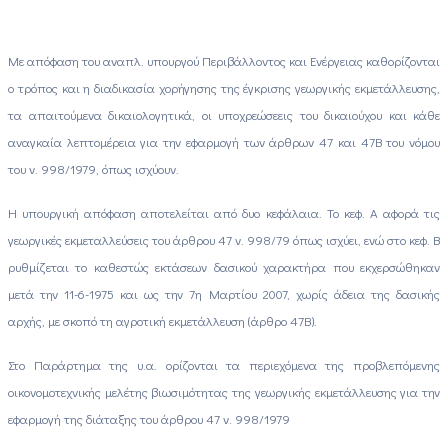
Με απόφαση του αναπλ. υπουργού Περιβάλλοντος και Ενέργειας καθορίζονται
ο τρόπος και η διαδικασία χορήγησης της έγκρισης γεωργικής εκμετάλλευσης,
τα απαιτούμενα δικαιολογητικά, οι υποχρεώσεεις του δικαιούχου και κάθε
αναγκαία λεπτομέρεια για την εφαρμογή των άρθρων 47 και 47Β του νόμου
του ν. 998/1979, όπως ισχύουν.
Η υπουργική απόφαση αποτελείται από δυο κεφάλαια. Το κεφ. Α αφορά τις
γεωργικές εκμεταλλεύσεις του άρθρου 47 ν. 998/79 όπως ισχύει, ενώ στο κεφ. Β
ρυθμίζεται το καθεστώς εκτάσεων δασικού χαρακτήρα που εκχερσώθηκαν
μετά την 11-6-1975 και ως την 7η Μαρτίου 2007, χωρίς άδεια της δασικής
αρχής, με σκοπό τη αγροτική εκμετάλλευση (άρθρο 47Β).
Στο Παράρτημα της υ.α. ορίζονται τα περιεχόμενα της προβλεπόμενης
οικονομοτεχνικής μελέτης βιωσιμότητας της γεωργικής εκμετάλλευσης για την
εφαρμογή της διάταξης του άρθρου 47 ν. 998/1979