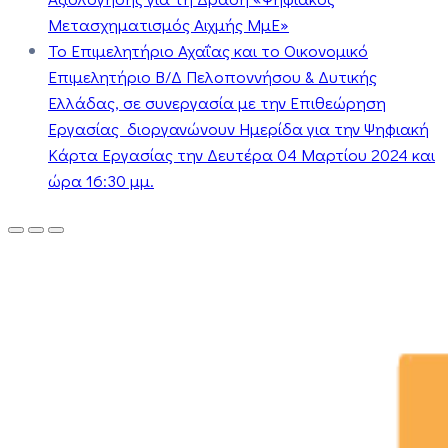
Μετασχηματισμός Αιχμής ΜμΕ»
Το Επιμελητήριο Αχαΐας και το Οικονομικό
Επιμελητήριο Β/Δ Πελοποννήσου & Δυτικής
Ελλάδας, σε συνεργασία με την Επιθεώρηση
Εργασίας διοργανώνουν Ημερίδα για την Ψηφιακή
Κάρτα Εργασίας την Δευτέρα 04 Μαρτίου 2024 και
ώρα 16:30 μμ.