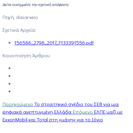
Δείτε συνημμένη την σχετική απόφαση:
Πηγή: dasarxeio
Σχετικά Αρχεία:
156586_2798_2017_F133391556.pdf
Κοινοποίηση Άρθρου
Προηγούμενο
To στρατηγικό σχέδιο του ΣΕΒ για μια
ψηφιακά ανεπτυγμένη Ελλάδα
Επόμενο
ΕΛΠΕ μαζί με
ExxonMobil και Total στη «μάχη» για το Ιόνιο