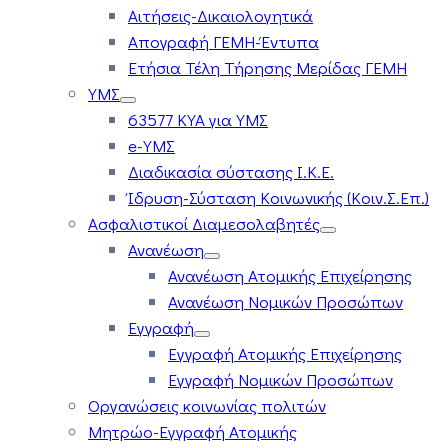
Αιτήσεις-Δικαιολογητικά
Απογραφή ΓΕΜΗ-Έντυπα
Ετήσια Τέλη Τήρησης Μερίδας ΓΕΜΗ
ΥΜΣ
63577 ΚΥΑ για ΥΜΣ
e-ΥΜΣ
Διαδικασία σύστασης Ι.Κ.Ε.
Ίδρυση-Σύσταση Κοινωνικής (Κοιν.Σ.Επ.)
Ασφαλιστικοί Διαμεσολαβητές
Ανανέωση
Ανανέωση Ατομικής Επιχείρησης
Ανανέωση Νομικών Προσώπων
Εγγραφή
Εγγραφή Ατομικής Επιχείρησης
Εγγραφή Νομικών Προσώπων
Οργανώσεις κοινωνίας πολιτών
Μητρώο-Εγγραφή Ατομικής