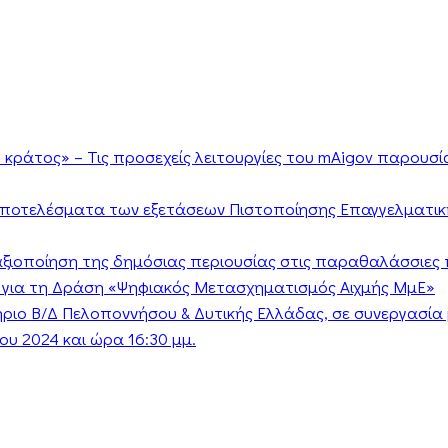
κράτος» – Τις προσεχείς λειτουργίες του mAigov παρουσ
αποτελέσματα των εξετάσεων Πιστοποίησης Επαγγελματικ
ν αξιοποίηση της δημόσιας περιουσίας στις παραθαλάσσιες 
 για τη Δράση «Ψηφιακός Μετασχηματισμός Αιχμής ΜμΕ»
τήριο Β/Δ Πελοποννήσου & Δυτικής Ελλάδας, σε συνεργασί
υ 2024 και ώρα 16:30 μμ.