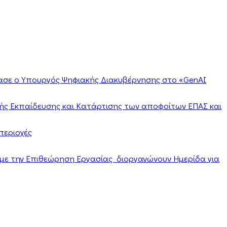
ίασε ο Υπουργός Ψηφιακής Διακυβέρνησης στο «GenAI
ής Εκπαίδευσης και Κατάρτισης των αποφοίτων ΕΠΑΣ και
περιοχές
α με την Επιθεώρηση Εργασίας διοργανώνουν Ημερίδα για