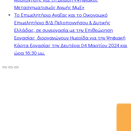
Μετασχηματισμός Αιχμής ΜμΕ»
Το Επιμελητήριο Αχαΐας και το Οικονομικό
Επιμελητήριο Β/Δ Πελοποννήσου & Δυτικής
Ελλάδας, σε συνεργασία με την Επιθεώρηση
Εργασίας διοργανώνουν Ημερίδα για την Ψηφιακή
Κάρτα Εργασίας την Δευτέρα 04 Μαρτίου 2024 και
ώρα 16:30 μμ.