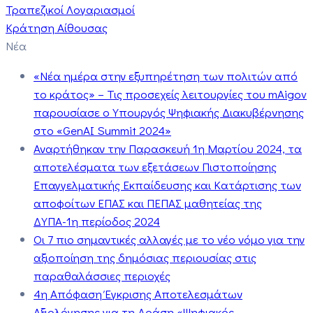
Τραπεζικοί Λογαριασμοί
Κράτηση Αίθουσας
Νέα
«Νέα ημέρα στην εξυπηρέτηση των πολιτών από
το κράτος» – Τις προσεχείς λειτουργίες του mAigov
παρουσίασε ο Υπουργός Ψηφιακής Διακυβέρνησης
στο «GenAI Summit 2024»
Αναρτήθηκαν την Παρασκευή 1η Μαρτίου 2024, τα
αποτελέσματα των εξετάσεων Πιστοποίησης
Επαγγελματικής Εκπαίδευσης και Κατάρτισης των
αποφοίτων ΕΠΑΣ και ΠΕΠΑΣ μαθητείας της
ΔΥΠΑ-1η περίοδος 2024
Οι 7 πιο σημαντικές αλλαγές με το νέο νόμο για την
αξιοποίηση της δημόσιας περιουσίας στις
παραθαλάσσιες περιοχές
4η Απόφαση Έγκρισης Αποτελεσμάτων
Αξιολόγησης για τη Δράση «Ψηφιακός