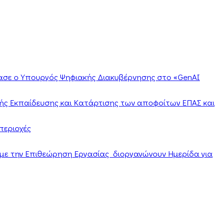
ίασε ο Υπουργός Ψηφιακής Διακυβέρνησης στο «GenAI
ής Εκπαίδευσης και Κατάρτισης των αποφοίτων ΕΠΑΣ και
περιοχές
α με την Επιθεώρηση Εργασίας διοργανώνουν Ημερίδα για