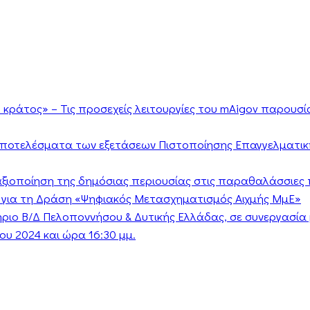
κράτος» – Τις προσεχείς λειτουργίες του mAigov παρουσ
αποτελέσματα των εξετάσεων Πιστοποίησης Επαγγελματικ
ν αξιοποίηση της δημόσιας περιουσίας στις παραθαλάσσιες 
 για τη Δράση «Ψηφιακός Μετασχηματισμός Αιχμής ΜμΕ»
τήριο Β/Δ Πελοποννήσου & Δυτικής Ελλάδας, σε συνεργασί
υ 2024 και ώρα 16:30 μμ.