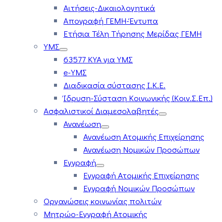
Αιτήσεις-Δικαιολογητικά
Απογραφή ΓΕΜΗ-Έντυπα
Ετήσια Τέλη Τήρησης Μερίδας ΓΕΜΗ
ΥΜΣ
63577 ΚΥΑ για ΥΜΣ
e-ΥΜΣ
Διαδικασία σύστασης Ι.Κ.Ε.
Ίδρυση-Σύσταση Κοινωνικής (Κοιν.Σ.Επ.)
Ασφαλιστικοί Διαμεσολαβητές
Ανανέωση
Ανανέωση Ατομικής Επιχείρησης
Ανανέωση Νομικών Προσώπων
Εγγραφή
Εγγραφή Ατομικής Επιχείρησης
Εγγραφή Νομικών Προσώπων
Οργανώσεις κοινωνίας πολιτών
Μητρώο-Εγγραφή Ατομικής