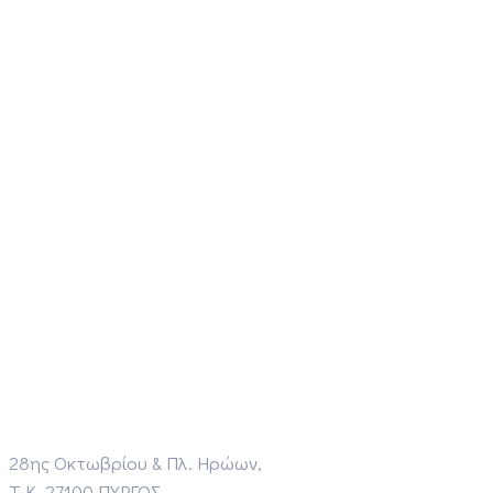
28ης Οκτωβρίου & Πλ. Ηρώων,
Τ.Κ. 27100 ΠΥΡΓΟΣ