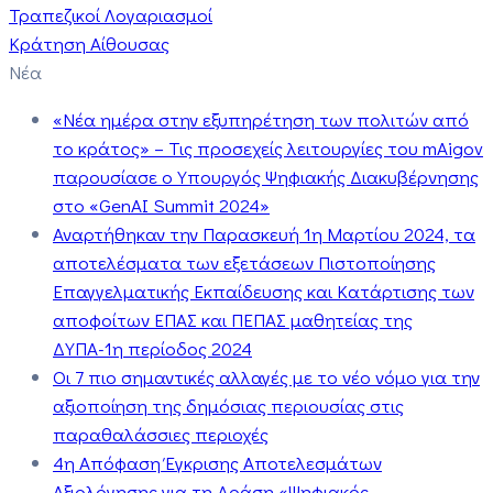
Τραπεζικοί Λογαριασμοί
Κράτηση Αίθουσας
Νέα
«Νέα ημέρα στην εξυπηρέτηση των πολιτών από
το κράτος» – Τις προσεχείς λειτουργίες του mAigov
παρουσίασε ο Υπουργός Ψηφιακής Διακυβέρνησης
στο «GenAI Summit 2024»
Αναρτήθηκαν την Παρασκευή 1η Μαρτίου 2024, τα
αποτελέσματα των εξετάσεων Πιστοποίησης
Επαγγελματικής Εκπαίδευσης και Κατάρτισης των
αποφοίτων ΕΠΑΣ και ΠΕΠΑΣ μαθητείας της
ΔΥΠΑ-1η περίοδος 2024
Οι 7 πιο σημαντικές αλλαγές με το νέο νόμο για την
αξιοποίηση της δημόσιας περιουσίας στις
παραθαλάσσιες περιοχές
4η Απόφαση Έγκρισης Αποτελεσμάτων
Αξιολόγησης για τη Δράση «Ψηφιακός