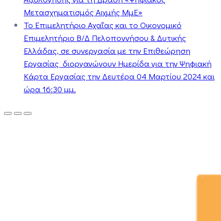
Μετασχηματισμός Αιχμής ΜμΕ»
Το Επιμελητήριο Αχαΐας και το Οικονομικό
Επιμελητήριο Β/Δ Πελοποννήσου & Δυτικής
Ελλάδας, σε συνεργασία με την Επιθεώρηση
Εργασίας διοργανώνουν Ημερίδα για την Ψηφιακή
Κάρτα Εργασίας την Δευτέρα 04 Μαρτίου 2024 και
ώρα 16:30 μμ.