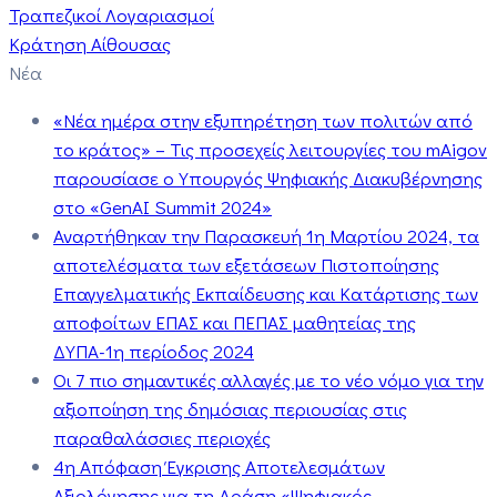
Τραπεζικοί Λογαριασμοί
Κράτηση Αίθουσας
Νέα
«Νέα ημέρα στην εξυπηρέτηση των πολιτών από
το κράτος» – Τις προσεχείς λειτουργίες του mAigov
παρουσίασε ο Υπουργός Ψηφιακής Διακυβέρνησης
στο «GenAI Summit 2024»
Αναρτήθηκαν την Παρασκευή 1η Μαρτίου 2024, τα
αποτελέσματα των εξετάσεων Πιστοποίησης
Επαγγελματικής Εκπαίδευσης και Κατάρτισης των
αποφοίτων ΕΠΑΣ και ΠΕΠΑΣ μαθητείας της
ΔΥΠΑ-1η περίοδος 2024
Οι 7 πιο σημαντικές αλλαγές με το νέο νόμο για την
αξιοποίηση της δημόσιας περιουσίας στις
παραθαλάσσιες περιοχές
4η Απόφαση Έγκρισης Αποτελεσμάτων
Αξιολόγησης για τη Δράση «Ψηφιακός