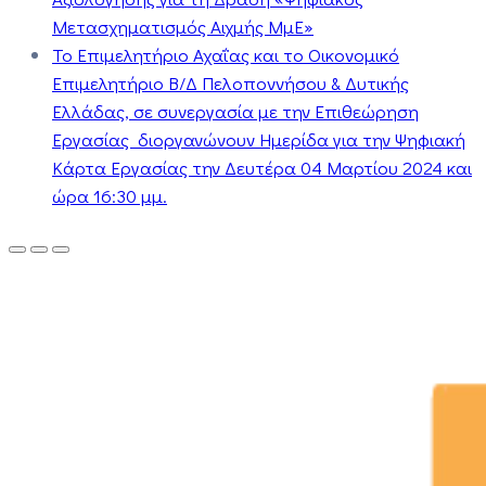
Μετασχηματισμός Αιχμής ΜμΕ»
Το Επιμελητήριο Αχαΐας και το Οικονομικό
Επιμελητήριο Β/Δ Πελοποννήσου & Δυτικής
Ελλάδας, σε συνεργασία με την Επιθεώρηση
Εργασίας διοργανώνουν Ημερίδα για την Ψηφιακή
Κάρτα Εργασίας την Δευτέρα 04 Μαρτίου 2024 και
ώρα 16:30 μμ.