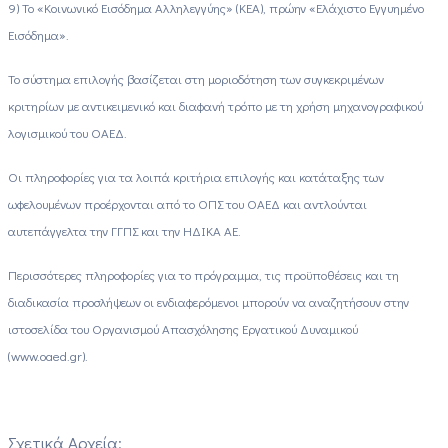
9) Το «Κοινωνικό Εισόδημα Αλληλεγγύης» (ΚΕΑ), πρώην «Ελάχιστο Εγγυημένο
Εισόδημα».
Το σύστημα επιλογής βασίζεται στη μοριοδότηση των συγκεκριμένων
κριτηρίων με αντικειμενικό και διαφανή τρόπο με τη χρήση μηχανογραφικού
λογισμικού του ΟΑΕΔ.
Οι πληροφορίες για τα λοιπά κριτήρια επιλογής και κατάταξης των
ωφελουμένων προέρχονται από το ΟΠΣ του ΟΑΕΔ και αντλούνται
αυτεπάγγελτα την ΓΓΠΣ και την ΗΔΙΚΑ ΑΕ.
Περισσότερες πληροφορίες για το πρόγραμμα, τις προϋποθέσεις και τη
διαδικασία προσλήψεων οι ενδιαφερόμενοι μπορούν να αναζητήσουν στην
ιστοσελίδα του Οργανισμού Απασχόλησης Εργατικού Δυναμικού
(www.oaed.gr).
Σχετικά Αρχεία: