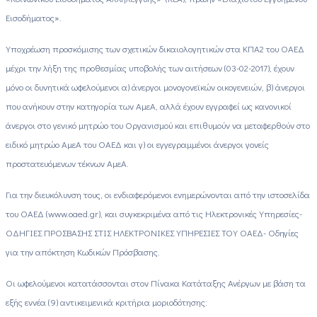
Εισοδήματος».
Υποχρέωση προσκόμισης των σχετικών δικαιολογητικών στα ΚΠΑ2 του ΟΑΕΔ
μέχρι την λήξη της προθεσμίας υποβολής των αιτήσεων (03-02-2017), έχουν
μόνο οι δυνητικά ωφελούμενοι α) άνεργοι μονογονεϊκών οικογενειών, β) άνεργοι
που ανήκουν στην κατηγορία των ΑμεΑ, αλλά έχουν εγγραφεί ως κανονικοί
άνεργοι στο γενικό μητρώο του Οργανισμού και επιθυμούν να μεταφερθούν στο
ειδικό μητρώο ΑμεΑ του ΟΑΕΔ και γ) οι εγγεγραμμένοι άνεργοι γονείς
προστατευόμενων τέκνων ΑμεΑ.
Για την διευκόλυνση τους, οι ενδιαφερόμενοι ενημερώνονται από την ιστοσελίδα
του ΟΑΕΔ (www.oaed.gr), και συγκεκριμένα από τις Ηλεκτρονικές Υπηρεσίες-
ΟΔΗΓΙΕΣ ΠΡΟΣΒΑΣΗΣ ΣΤΙΣ ΗΛΕΚΤΡΟΝΙΚΕΣ ΥΠΗΡΕΣΙΕΣ ΤΟΥ ΟΑΕΔ- Οδηγίες
για την απόκτηση Κωδικών Πρόσβασης.
Οι ωφελούμενοι κατατάσσονται στον Πίνακα Κατάταξης Ανέργων με βάση τα
εξής εννέα (9) αντικειμενικά κριτήρια μοριοδότησης: