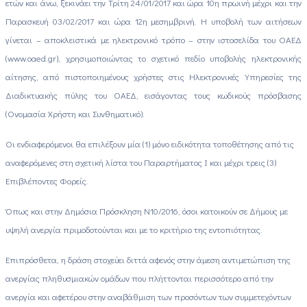
ετών και άνω, ξεκινάει την Τρίτη 24/01/2017 και ώρα 10η πρωινή μέχρι και την
Παρασκευή 03/02/2017 και ώρα 12η μεσημβρινή. Η υποβολή των αιτήσεων
γίνεται – αποκλειστικά με ηλεκτρονικό τρόπο – στην ιστοσελίδα του ΟΑΕΔ
(www.oaed.gr), χρησιμοποιώντας το σχετικό πεδίο υποβολής ηλεκτρονικής
αίτησης, από πιστοποιημένους χρήστες στις Ηλεκτρονικές Υπηρεσίες της
Διαδικτυακής πύλης του ΟΑΕΔ, εισάγοντας τους κωδικούς πρόσβασης
(Ονομασία Χρήστη και Συνθηματικό).
Οι ενδιαφερόμενοι θα επιλέξουν μία (1) μόνο ειδικότητα τοποθέτησης από τις
αναφερόμενες στη σχετική λίστα του Παραρτήματος Ι και μέχρι τρεις (3)
Επιβλέποντες Φορείς.
Όπως και στην Δημόσια Πρόσκληση Ν10/2016, όσοι κατοικούν σε Δήμους με
υψηλή ανεργία πριμοδοτούνται και με το κριτήριο της εντοπιότητας.
Επιπρόσθετα, η δράση στοχεύει διττά αφενός στην άμεση αντιμετώπιση της
ανεργίας πληθυσμιακών ομάδων που πλήττονται περισσότερο από την
ανεργία και αφετέρου στην αναβάθμιση των προσόντων των συμμετεχόντων