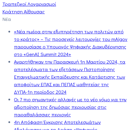
Τραπεζικοί Λογαριασμοί
Κράτηση Αίθουσας
Νέα
«Νέα ημέρα στην εξυπηρέτηση των πολιτών από
το κράτος» – Τις προσεχείς λειτουργίες του mAigov
παρουσίασε ο Υπουργός Ψηφιακής Διακυβέρνησης
στο «GenAI Summit 2024»
Αναρτήθηκαν την Παρασκευή 1η Μαρτίου 2024, τα
αποτελέσματα των εξετάσεων Πιστοποίησης
Επαγγελματικής Εκπαίδευσης και Κατάρτισης των
αποφοίτων ΕΠΑΣ και ΠΕΠΑΣ μαθητείας της
ΔΥΠΑ-1η περίοδος 2024
Οι 7 πιο σημαντικές αλλαγές με το νέο νόμο για την
αξιοποίηση της δημόσιας περιουσίας στις
παραθαλάσσιες περιοχές
4η Απόφαση Έγκρισης Αποτελεσμάτων
Αξιολόγησης για τη Δράση «Ψηφιακός