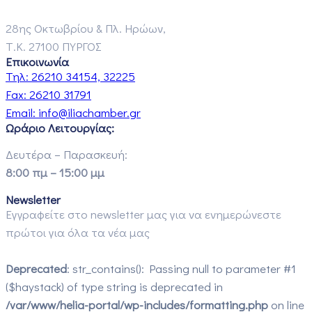
28ης Οκτωβρίου & Πλ. Ηρώων,
Τ.Κ. 27100 ΠΥΡΓΟΣ
Επικοινωνία
Τηλ:
26210 34154, 32225
Fax:
26210 31791
Email:
info@iliachamber.gr
Ωράριο Λειτουργίας:
Δευτέρα – Παρασκευή:
8:00 πμ – 15:00 μμ
Newsletter
Εγγραφείτε στο newsletter μας για να ενημερώνεστε
πρώτοι για όλα τα νέα μας
Deprecated
: str_contains(): Passing null to parameter #1
($haystack) of type string is deprecated in
/var/www/helia-portal/wp-includes/formatting.php
on line