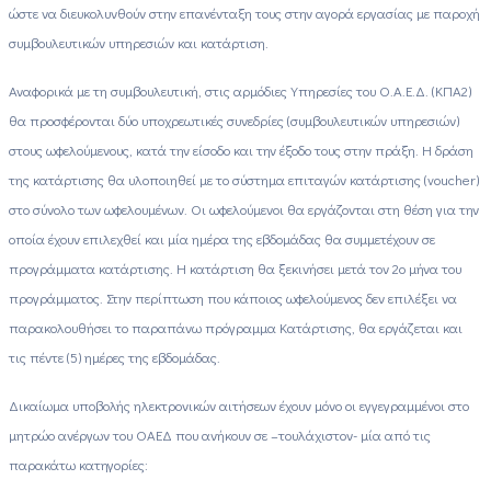
ώστε να διευκολυνθούν στην επανένταξη τους στην αγορά εργασίας με παροχή
συμβουλευτικών υπηρεσιών και κατάρτιση.
Αναφορικά με τη συμβουλευτική, στις αρμόδιες Υπηρεσίες του Ο.Α.Ε.Δ. (ΚΠΑ2)
θα προσφέρονται δύο υποχρεωτικές συνεδρίες (συμβουλευτικών υπηρεσιών)
στους ωφελούμενους, κατά την είσοδο και την έξοδο τους στην πράξη. Η δράση
της κατάρτισης θα υλοποιηθεί με το σύστημα επιταγών κατάρτισης (voucher)
στο σύνολο των ωφελουμένων. Οι ωφελούμενοι θα εργάζονται στη θέση για την
οποία έχουν επιλεχθεί και μία ημέρα της εβδομάδας θα συμμετέχουν σε
προγράμματα κατάρτισης. Η κατάρτιση θα ξεκινήσει μετά τον 2ο μήνα του
προγράμματος. Στην περίπτωση που κάποιος ωφελούμενος δεν επιλέξει να
παρακολουθήσει το παραπάνω πρόγραμμα Κατάρτισης, θα εργάζεται και
τις πέντε (5) ημέρες της εβδομάδας.
Δικαίωμα υποβολής ηλεκτρονικών αιτήσεων έχουν μόνο οι εγγεγραμμένοι στο
μητρώο ανέργων του ΟΑΕΔ που ανήκουν σε –τουλάχιστον- μία από τις
παρακάτω κατηγορίες: