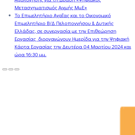
Μετασχηματισμός Αιχμής ΜμΕ»
Το Επιμελητήριο Αχαΐας και το Οικονομικό
Επιμελητήριο Β/Δ Πελοποννήσου & Δυτικής
Ελλάδας, σε συνεργασία με την Επιθεώρηση
Εργασίας διοργανώνουν Ημερίδα για την Ψηφιακή
Κάρτα Εργασίας την Δευτέρα 04 Μαρτίου 2024 και
ώρα 16:30 μμ.