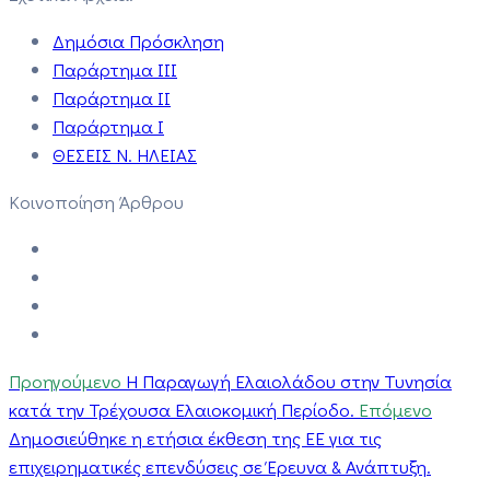
Δημόσια Πρόσκληση
Παράρτημα III
Παράρτημα II
Παράρτημα I
ΘΕΣΕΙΣ Ν. ΗΛΕΙΑΣ
Κοινοποίηση Άρθρου
Προηγούμενο
Η Παραγωγή Ελαιολάδου στην Τυνησία
κατά την Τρέχουσα Ελαιοκομική Περίοδο.
Επόμενο
Δημοσιεύθηκε η ετήσια έκθεση της ΕΕ για τις
επιχειρηματικές επενδύσεις σε Έρευνα & Ανάπτυξη.