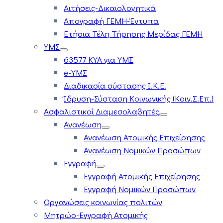
Αιτήσεις-Δικαιολογητικά
Απογραφή ΓΕΜΗ-Έντυπα
Ετήσια Τέλη Τήρησης Μερίδας ΓΕΜΗ
ΥΜΣ
63577 ΚΥΑ για ΥΜΣ
e-ΥΜΣ
Διαδικασία σύστασης Ι.Κ.Ε.
Ίδρυση-Σύσταση Κοινωνικής (Κοιν.Σ.Επ.)
Ασφαλιστικοί Διαμεσολαβητές
Ανανέωση
Ανανέωση Ατομικής Επιχείρησης
Ανανέωση Νομικών Προσώπων
Εγγραφή
Εγγραφή Ατομικής Επιχείρησης
Εγγραφή Νομικών Προσώπων
Οργανώσεις κοινωνίας πολιτών
Μητρώο-Εγγραφή Ατομικής