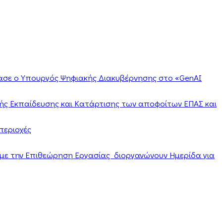
ίασε ο Υπουργός Ψηφιακής Διακυβέρνησης στο «GenAI
ής Εκπαίδευσης και Κατάρτισης των αποφοίτων ΕΠΑΣ και
περιοχές
α με την Επιθεώρηση Εργασίας διοργανώνουν Ημερίδα για