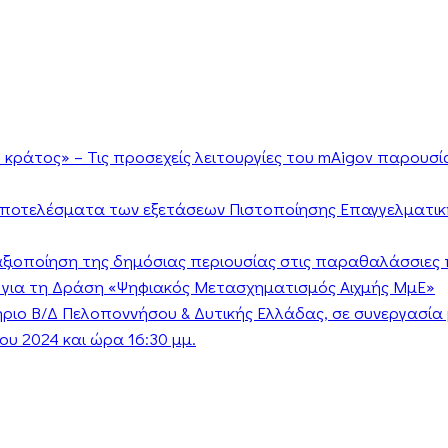
κράτος» – Τις προσεχείς λειτουργίες του mAigov παρουσ
αποτελέσματα των εξετάσεων Πιστοποίησης Επαγγελματικ
ν αξιοποίηση της δημόσιας περιουσίας στις παραθαλάσσιες 
 για τη Δράση «Ψηφιακός Μετασχηματισμός Αιχμής ΜμΕ»
τήριο Β/Δ Πελοποννήσου & Δυτικής Ελλάδας, σε συνεργασί
υ 2024 και ώρα 16:30 μμ.