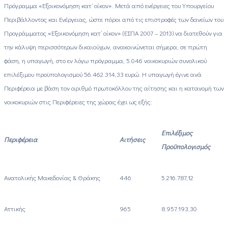
Πρόγραμμα «Εξοικονόμηση κατ’ οίκον». Μετά από ενέργειες του Υπουργείου
Περιβάλλοντος και Ενέργειας, ώστε πόροι από τις επιστροφές των δανείων του
Προγράμματος «Εξοικονόμηση κατ’ οίκον» (ΕΣΠΑ 2007 – 2013) να διατεθούν για
την κάλυψη περισσότερων δικαιούχων, ανακοινώνεται σήμερα, σε πρώτη
φάση, η υπαγωγή, στο εν λόγω πρόγραμμα, 5.046 νοικοκυριών συνολικού
επιλέξιμου προϋπολογισμού 56.462.314,33 ευρώ. Η υπαγωγή έγινε ανά
Περιφέρεια με βάση τον αριθμό πρωτοκόλλου της αίτησης και η κατανομή των
νοικοκυριών στις Περιφέρειες της χώρας έχει ως εξής:
Επιλέξιμος
Περιφέρεια
Αιτήσεις
Προϋπολογισμός
Ανατολικής Μακεδονίας & Θράκης
446
5.216.787,12
Αττικής
965
8.957.193,30