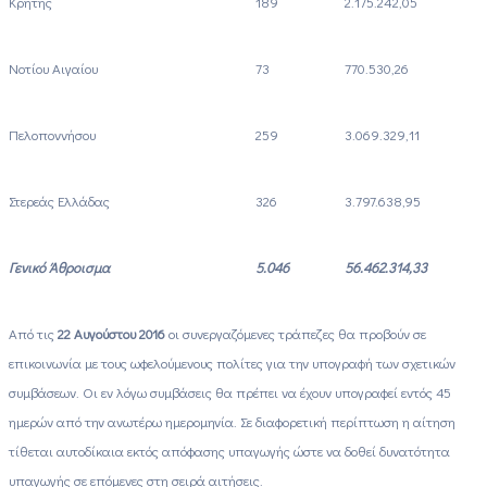
Κρήτης
189
2.175.242,05
Νοτίου Αιγαίου
73
770.530,26
Πελοποννήσου
259
3.069.329,11
Στερεάς Ελλάδας
326
3.797.638,95
Γενικό Άθροισμα
5.046
56.462.314,33
Από τις
22 Αυγούστου 2016
οι συνεργαζόμενες τράπεζες θα προβούν σε
επικοινωνία με τους ωφελούμενους πολίτες για την υπογραφή των σχετικών
συμβάσεων. Οι εν λόγω συμβάσεις θα πρέπει να έχουν υπογραφεί εντός 45
ημερών από την ανωτέρω ημερομηνία. Σε διαφορετική περίπτωση η αίτηση
τίθεται αυτοδίκαια εκτός απόφασης υπαγωγής ώστε να δοθεί δυνατότητα
υπαγωγής σε επόμενες στη σειρά αιτήσεις.