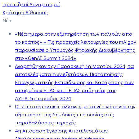
Τραπεζικοί Λογαριασμοί
Κράτηση Αίθουσας
Νέα
«Νέα ημέρα στην εξυπηρέτηση των πολιτών από
το κράτος» – Τις προσεχείς λειτουργίες του mAigov
παρουσίασε ο Υπουργός Ψηφιακής Διακυβέρνησης
στο «GenAI Summit 2024»
Αναρτήθηκαν την Παρασκευή 1η Μαρτίου 2024, τα
αποτελέσματα των εξετάσεων Πιστοποίησης
Επαγγελματικής Εκπαίδευσης και Κατάρτισης των
αποφοίτων ΕΠΑΣ και ΠΕΠΑΣ μαθητείας της
ΔΥΠΑ-1η περίοδος 2024
Οι 7 πιο σημαντικές αλλαγές με το νέο νόμο για την
αξιοποίηση της δημόσιας περιουσίας στις
παραθαλάσσιες περιοχές
4η Απόφαση Έγκρισης Αποτελεσμάτων
Αξιολόγησης για τη Δράση «Ψηφιακός