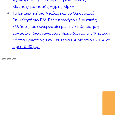
Μετασχηματισμός Αιχμής ΜμΕ»
Το Επιμελητήριο Αχαΐας και το Οικονομικό
Επιμελητήριο Β/Δ Πελοποννήσου & Δυτικής
Ελλάδας, σε συνεργασία με την Επιθεώρηση
Εργασίας διοργανώνουν Ημερίδα για την Ψηφιακή
Κάρτα Εργασίας την Δευτέρα 04 Μαρτίου 2024 και
ώρα 16:30 μμ.