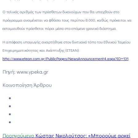
Ο τελικός αριθμός των πρόσθετων δικαιούχων που θα υπαχθούν στο
πρόγραμμα αναμένεται να φθάσει τους περίπου 8.000, καθώς πρόκειται να
εκταμιευθούν πρόσθετοι πόροι μέσα στο επόμενο χρονικό διάστημα.
Η απόφαση υπαγωγής αναρτήθηκε στον δικτυακό τόπο του Εθνικού Ταμείου
Επιχειρηματικότητας και Ανάπτυξης (ΕΤΕΑΝ):
http://www.etean.com.gr/PublicPages/NewsAnnouncement4.aspx?ID=131
Πηγή: www.ypeka.gr
Κοινοποίηση Άρθρου
Προηγούμενο
Κώστας Νικολούτσος: «Μπορούμε αρκεί