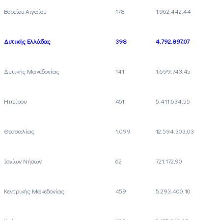
Βορείου Αιγαίου
178
1.962.442,44
Δυτικής Ελλάδας
398
4.792.897,07
Δυτικής Μακεδονίας
141
1.699.743,45
Ηπείρου
451
5.411.634,55
Θεσσαλίας
1.099
12.594.303,03
Ιονίων Νήσων
62
721.172,90
Κεντρικής Μακεδονίας
459
5.293.400,10