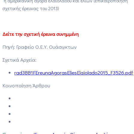
η αμερικανική αγορά ελαιολάδου και ελιών (επικαιροποίηση
σχετικής έρευνας του 2013)
Δείτε την σχετική έρευνα συνημμένη
Πηγή: Γραφείο Ο.Ε.Υ. Ουάσιγκτων
Σχετικά Αρχεία:
rad3BB1FEreunaAgorasEliesElaiolado2015_F3526.pdf
Κοινοποίηση Άρθρου