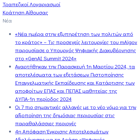
Τραπεζικοί Λογαριασμοί
Κράτηση Αίθουσας
Νέα
«Νέα ημέρα στην εξυπηρέτηση των πολιτών από
το κράτος» – Τις προσεχείς λειτουργίες του mAigov
παρουσίασε ο Υπουργός Ψηφιακής Διακυβέρνησης
στο «GenAI Summit 2024»
Αναρτήθηκαν την Παρασκευή 1η Μαρτίου 2024, τα
αποτελέσματα των εξετάσεων Πιστοποίησης
Επαγγελματικής Εκπαίδευσης και Κατάρτισης των
αποφοίτων ΕΠΑΣ και ΠΕΠΑΣ μαθητείας της
ΔΥΠΑ-1η περίοδος 2024
Οι 7 πιο σημαντικές αλλαγές με το νέο νόμο για την
αξιοποίηση της δημόσιας περιουσίας στις
παραθαλάσσιες περιοχές
4η Απόφαση Έγκρισης Αποτελεσμάτων
Αξιολόγησης για τη Δράση «Ψηφιακός