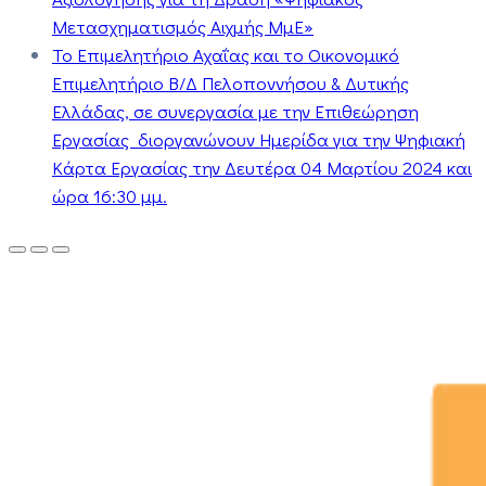
Μετασχηματισμός Αιχμής ΜμΕ»
Το Επιμελητήριο Αχαΐας και το Οικονομικό
Επιμελητήριο Β/Δ Πελοποννήσου & Δυτικής
Ελλάδας, σε συνεργασία με την Επιθεώρηση
Εργασίας διοργανώνουν Ημερίδα για την Ψηφιακή
Κάρτα Εργασίας την Δευτέρα 04 Μαρτίου 2024 και
ώρα 16:30 μμ.