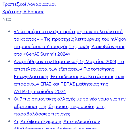
Τραπεζικοί Λογαριασμοί
Κράτηση Αίθουσας
Νέα
«Νέα ημέρα στην εξυπηρέτηση των πολιτών από
το κράτος» – Τις προσεχείς λειτουργίες του mAigov
παρουσίασε ο Υπουργός Ψηφιακής Διακυβέρνησης
στο «GenAI Summit 2024»
Αναρτήθηκαν την Παρασκευή 1η Μαρτίου 2024, τα
αποτελέσματα των εξετάσεων Πιστοποίησης
Επαγγελματικής Εκπαίδευσης και Κατάρτισης των
αποφοίτων ΕΠΑΣ και ΠΕΠΑΣ μαθητείας της
ΔΥΠΑ-1η περίοδος 2024
Οι 7 πιο σημαντικές αλλαγές με το νέο νόμο για την
αξιοποίηση της δημόσιας περιουσίας στις
παραθαλάσσιες περιοχές
4η Απόφαση Έγκρισης Αποτελεσμάτων
Αξιολόγησης για τη Δράση «Ψηφιακός