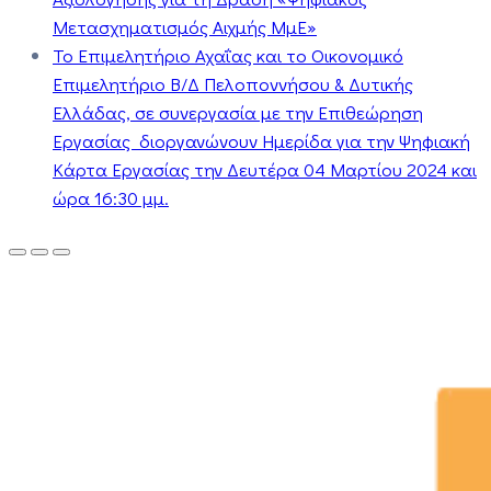
Μετασχηματισμός Αιχμής ΜμΕ»
Το Επιμελητήριο Αχαΐας και το Οικονομικό
Επιμελητήριο Β/Δ Πελοποννήσου & Δυτικής
Ελλάδας, σε συνεργασία με την Επιθεώρηση
Εργασίας διοργανώνουν Ημερίδα για την Ψηφιακή
Κάρτα Εργασίας την Δευτέρα 04 Μαρτίου 2024 και
ώρα 16:30 μμ.