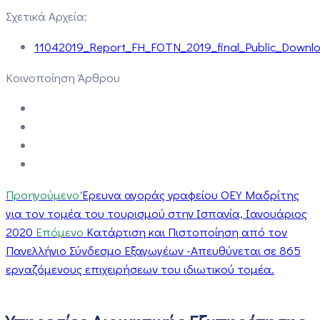
Σχετικά Αρχεία:
11042019_Report_FH_FOTN_2019_final_Public_Downlo
Κοινοποίηση Άρθρου
Προηγούμενο
Έρευνα αγοράς γραφείου ΟΕΥ Μαδρίτης
για τον τομέα του τουρισμού στην Ισπανία, Ιανουάριος
2020
Επόμενο
Κατάρτιση και Πιστοποίηση από τον
Πανελλήνιο Σύνδεσμο Εξαγωγέων -Απευθύνεται σε 865
εργαζόμενους επιχειρήσεων του ιδιωτικού τομέα.