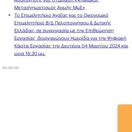
Μετασχηματισμός Αιχμής ΜμΕ»
Το Επιμελητήριο Αχαΐας και το Οικονομικό
Επιμελητήριο Β/Δ Πελοποννήσου & Δυτικής
Ελλάδας, σε συνεργασία με την Επιθεώρηση
Εργασίας διοργανώνουν Ημερίδα για την Ψηφιακή
Κάρτα Εργασίας την Δευτέρα 04 Μαρτίου 2024 και
ώρα 16:30 μμ.