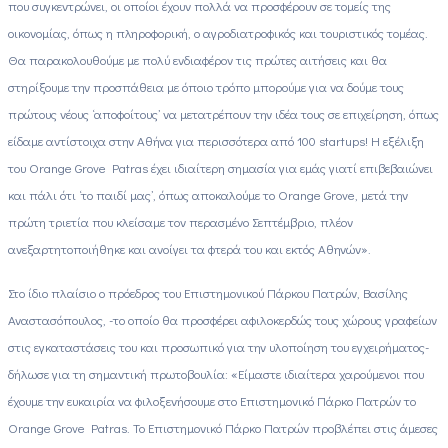
που συγκεντρώνει, οι οποίοι έχουν πολλά να προσφέρουν σε τομείς της
οικονομίας, όπως η πληροφορική, ο αγροδιατροφικός και τουριστικός τομέας.
Θα παρακολουθούμε με πολύ ενδιαφέρον τις πρώτες αιτήσεις και θα
στηρίξουμε την προσπάθεια με όποιο τρόπο μπορούμε για να δούμε τους
πρώτους νέους ‘αποφοίτους’ να μετατρέπουν την ιδέα τους σε επιχείρηση, όπως
είδαμε αντίστοιχα στην Αθήνα για περισσότερα από 100 startups! Η εξέλιξη
του Orange Grove Patras έχει ιδιαίτερη σημασία για εμάς γιατί επιβεβαιώνει
και πάλι ότι ‘το παιδί μας’, όπως αποκαλούμε το Orange Grove, μετά την
πρώτη τριετία που κλείσαμε τον περασμένο Σεπτέμβριο, πλέον
ανεξαρτητοποιήθηκε και ανοίγει τα φτερά του και εκτός Αθηνών».
Στο ίδιο πλαίσιο ο πρόεδρος του Επιστημονικού Πάρκου Πατρών, Βασίλης
Αναστασόπουλος, -το οποίο θα προσφέρει αφιλοκερδώς τους χώρους γραφείων
στις εγκαταστάσεις του και προσωπικό για την υλοποίηση του εγχειρήματος-
δήλωσε για τη σημαντική πρωτοβουλία: «Είμαστε ιδιαίτερα χαρούμενοι που
έχουμε την ευκαιρία να φιλοξενήσουμε στο Επιστημονικό Πάρκο Πατρών το
Orange Grove Patras. Το Επιστημονικό Πάρκο Πατρών προβλέπει στις άμεσες