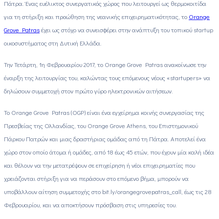
Πάτρα. Ένας ευέλικτος συνεργατικός χώρος που λειτουργεί ως θερμοκοιτίδα
για τη στήριξη και προώθηση της νεανικής επιχειρηματικότητας, το
Orange
Grove Patras
έχει ως στόχο να συνεισφέρει στην ανάπτυξη του τοπικού startup
οικοσυστήματος στη Δυτική Ελλάδα.
Την Τετάρτη, 1η Φεβρουαρίου 2017, το Orange Grove Patras ανακοίνωσε την
έναρξη της λειτουργίας του, καλώντας τους επόμενους νέους «startupers» να
δηλώσουν συμμετοχή στον πρώτο γύρο ηλεκτρονικών αιτήσεων.
Το Orange Grove Patras (OGP) είναι ένα εγχείρημα κοινής συνεργασίας της
Πρεσβείας της Ολλανδίας, του Orange Grove Athens, του Επιστημονικού
Πάρκου Πατρών και μιας δραστήριας ομάδας από τη Πάτρα. Αποτελεί ένα
χώρο στον οποίο άτομα ή ομάδες, από 18 έως 45 ετών, που έχουν μία καλή ιδέα
και θέλουν να την μετατρέψουν σε επιχείρηση ή νέοι επιχειρηματίες που
χρειάζονται στήριξη για να περάσουν στο επόμενο βήμα, μπορούν να
υποβάλλουν αίτηση συμμετοχής στο bit.ly/orangegrovepatras_call, έως τις 28
Φεβρουαρίου, και να αποκτήσουν πρόσβαση στις υπηρεσίες του.