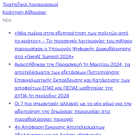
Τραπεζικοί Λογαριασμοί
Κράτηση Αίθουσας
Νέα
«Νέα ημέρα στην εξυπηρέτηση των πολιτών από
το κράτος» – Τις προσεχείς λειτουργίες του mAigov
παρουσίασε ο Υπουργός Ψηφιακής Διακυβέρνησης
στο «GenAI Summit 2024»
Αναρτήθηκαν την Παρασκευή 1η Μαρτίου 2024, τα
αποτελέσματα των εξετάσεων Πιστοποίησης
Επαγγελματικής Εκπαίδευσης και Κατάρτισης των
αποφοίτων ΕΠΑΣ και ΠΕΠΑΣ μαθητείας της
ΔΥΠΑ-1η περίοδος 2024
Οι 7 πιο σημαντικές αλλαγές με το νέο νόμο για την
αξιοποίηση της δημόσιας περιουσίας στις
παραθαλάσσιες περιοχές
4η Απόφαση Έγκρισης Αποτελεσμάτων
Αξιολόγησης για τη Δράση «Ψηφιακός