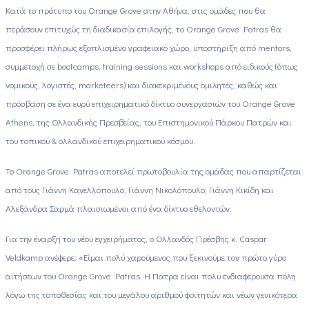
Κατά το πρότυπο του Orange Grove στην Αθήνα, στις ομάδες που θα
περάσουν επιτυχώς τη διαδικασία επιλογής, το Orange Grove Patras θα
προσφέρει πλήρως εξοπλισμένο γραφειακό χώρο, υποστήριξη από mentors,
συμμετοχή σε bootcamps, training sessions και workshops από ειδικούς (όπως
νομικούς, λογιστές, marketeers) και διακεκριμένους ομιλητές, καθώς και
πρόσβαση σε ένα ευρύ επιχειρηματικό δίκτυο συνεργασιών του Orange Grove
Athens, της Ολλανδικής Πρεσβείας, του Επιστημονικού Πάρκου Πατρών και
του τοπικού & ολλανδικού επιχειρηματικού κόσμου.
Το Orange Grove Patras αποτελεί πρωτοβουλία της ομάδας που απαρτίζεται
από τους Γιάννη Κανελλόπουλο, Γιάννη Νικολόπουλο, Γιάννη Κικίδη και
Αλεξάνδρα Σαρμά πλαισιωμένοι από ένα δίκτυο εθελοντών.
Για την έναρξη του νέου εγχειρήματος, ο Ολλανδός Πρέσβης κ. Caspar
Veldkamp ανέφερε: «Είμαι πολύ χαρούμενος που ξεκινούμε τον πρώτο γύρο
αιτήσεων του Orange Grove Patras. Η Πάτρα είναι πολύ ενδιαφέρουσα πόλη
λόγω της τοποθεσίας και του μεγάλου αριθμού φοιτητών και νέων γενικότερα