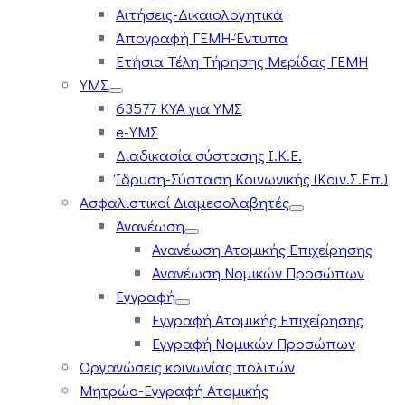
Αιτήσεις-Δικαιολογητικά
Απογραφή ΓΕΜΗ-Έντυπα
Ετήσια Τέλη Τήρησης Μερίδας ΓΕΜΗ
ΥΜΣ
63577 ΚΥΑ για ΥΜΣ
e-ΥΜΣ
Διαδικασία σύστασης Ι.Κ.Ε.
Ίδρυση-Σύσταση Κοινωνικής (Κοιν.Σ.Επ.)
Ασφαλιστικοί Διαμεσολαβητές
Ανανέωση
Ανανέωση Ατομικής Επιχείρησης
Ανανέωση Νομικών Προσώπων
Εγγραφή
Εγγραφή Ατομικής Επιχείρησης
Εγγραφή Νομικών Προσώπων
Οργανώσεις κοινωνίας πολιτών
Μητρώο-Εγγραφή Ατομικής