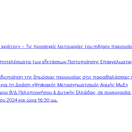
κράτος» – Τις προσεχείς λειτουργίες του mAigov παρουσ
αποτελέσματα των εξετάσεων Πιστοποίησης Επαγγελματικ
ν αξιοποίηση της δημόσιας περιουσίας στις παραθαλάσσιες 
 για τη Δράση «Ψηφιακός Μετασχηματισμός Αιχμής ΜμΕ»
τήριο Β/Δ Πελοποννήσου & Δυτικής Ελλάδας, σε συνεργασί
υ 2024 και ώρα 16:30 μμ.