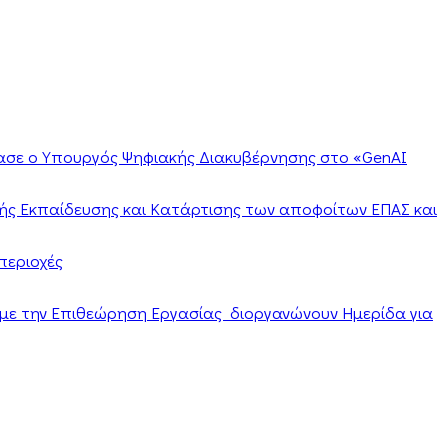
ίασε ο Υπουργός Ψηφιακής Διακυβέρνησης στο «GenAI
ής Εκπαίδευσης και Κατάρτισης των αποφοίτων ΕΠΑΣ και
περιοχές
α με την Επιθεώρηση Εργασίας διοργανώνουν Ημερίδα για