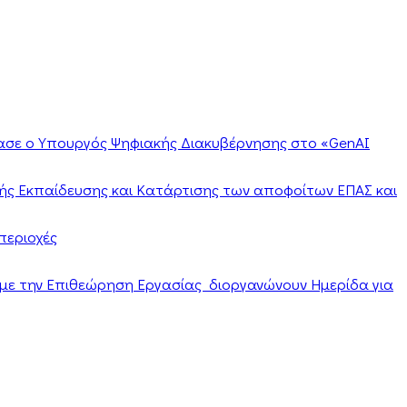
ίασε ο Υπουργός Ψηφιακής Διακυβέρνησης στο «GenAI
ής Εκπαίδευσης και Κατάρτισης των αποφοίτων ΕΠΑΣ και
περιοχές
α με την Επιθεώρηση Εργασίας διοργανώνουν Ημερίδα για