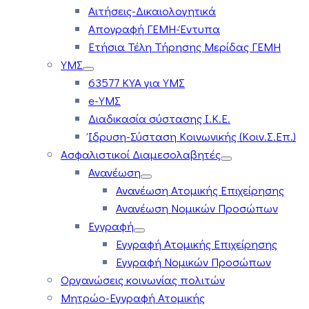
Αιτήσεις-Δικαιολογητικά
Απογραφή ΓΕΜΗ-Έντυπα
Ετήσια Τέλη Τήρησης Μερίδας ΓΕΜΗ
ΥΜΣ
63577 ΚΥΑ για ΥΜΣ
e-ΥΜΣ
Διαδικασία σύστασης Ι.Κ.Ε.
Ίδρυση-Σύσταση Κοινωνικής (Κοιν.Σ.Επ.)
Ασφαλιστικοί Διαμεσολαβητές
Ανανέωση
Ανανέωση Ατομικής Επιχείρησης
Ανανέωση Νομικών Προσώπων
Εγγραφή
Εγγραφή Ατομικής Επιχείρησης
Εγγραφή Νομικών Προσώπων
Οργανώσεις κοινωνίας πολιτών
Μητρώο-Εγγραφή Ατομικής