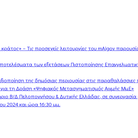
κράτος» – Τις προσεχείς λειτουργίες του mAigov παρουσ
αποτελέσματα των εξετάσεων Πιστοποίησης Επαγγελματικ
ν αξιοποίηση της δημόσιας περιουσίας στις παραθαλάσσιες 
 για τη Δράση «Ψηφιακός Μετασχηματισμός Αιχμής ΜμΕ»
τήριο Β/Δ Πελοποννήσου & Δυτικής Ελλάδας, σε συνεργασί
υ 2024 και ώρα 16:30 μμ.