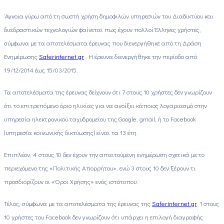
‘Αγνοια γύρω από τη σωστή χρήση δημοφιλών υπηρεσιών του Διαδικτύου και
διαδραστικών τεχνολογιών φαίνεται πως έχουν πολλοί Έλληνες χρήστες,
σύμφωνα με τα αποτελέσματα έρευνας που διενεργήθηκε από τη Δράση
Ενημέρωσης
Saferinternet.gr
. Η έρευνα διενεργήθηκε την περίοδο από
19/12/2014 έως 15/03/2015.
Τα αποτελέσματα της έρευνας δείχνουν ότι 7 στους 10 χρήστες δεν γνωρίζουν
ότι το επιτρεπόμενο όριο ηλικίας για να ανοίξει κάποιος λογαριασμό στην
υπηρεσία ηλεκτρονικού ταχυδρομείου της Google, gmail, ή το Facebook
(υπηρεσία κοινωνικής δικτύωσης) είναι τα 13 έτη.
Επιπλέον, 4 στους 10 δεν έχουν την απαιτούμενη ενημέρωση σχετικά με το
περιεχόμενο της «Πολιτικής Απορρήτου», ενώ 3 στους 10 δεν ξέρουν τι
προσδιορίζουν οι «Όροι Χρήσης» ενός ιστότοπου.
Τέλος, σύμφωνα με τα αποτελέσματα της έρευνας της
Saferinternet.gr
, 1 στους
10 χρήστες του Facebook δεν γνωρίζουν ότι υπάρχει η επιλογή διαγραφής