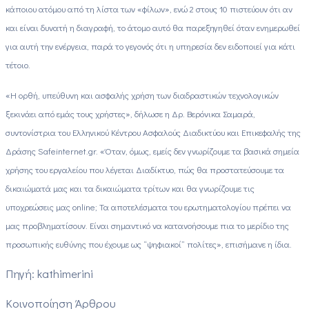
κάποιου ατόμου από τη λίστα των «φίλων», ενώ 2 στους 10 πιστεύουν ότι αν
και είναι δυνατή η διαγραφή, το άτομο αυτό θα παρεξηγηθεί όταν ενημερωθεί
για αυτή την ενέργεια, παρά το γεγονός ότι η υπηρεσία δεν ειδοποιεί για κάτι
τέτοιο.
«Η ορθή, υπεύθυνη και ασφαλής χρήση των διαδραστικών τεχνολογικών
ξεκινάει από εμάς τους χρήστες», δήλωσε η Δρ. Βερόνικα Σαμαρά,
συντονίστρια του Ελληνικού Κέντρου Ασφαλούς Διαδικτύου και Επικεφαλής της
Δράσης Safeinternet.gr. «Όταν, όμως, εμείς δεν γνωρίζουμε τα βασικά σημεία
χρήσης του εργαλείου που λέγεται Διαδίκτυο, πώς θα προστατεύσουμε τα
δικαιώματά μας και τα δικαιώματα τρίτων και θα γνωρίζουμε τις
υποχρεώσεις μας online; Τα αποτελέσματα του ερωτηματολογίου πρέπει να
μας προβληματίσουν. Είναι σημαντικό να κατανοήσουμε πια το μερίδιο της
προσωπικής ευθύνης που έχουμε ως “ψηφιακοί” πολίτες», επισήμανε η ίδια.
Πηγή: kathimerini
Κοινοποίηση Άρθρου