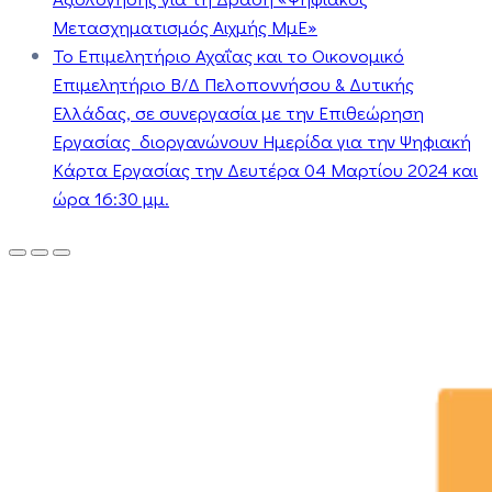
Μετασχηματισμός Αιχμής ΜμΕ»
Το Επιμελητήριο Αχαΐας και το Οικονομικό
Επιμελητήριο Β/Δ Πελοποννήσου & Δυτικής
Ελλάδας, σε συνεργασία με την Επιθεώρηση
Εργασίας διοργανώνουν Ημερίδα για την Ψηφιακή
Κάρτα Εργασίας την Δευτέρα 04 Μαρτίου 2024 και
ώρα 16:30 μμ.