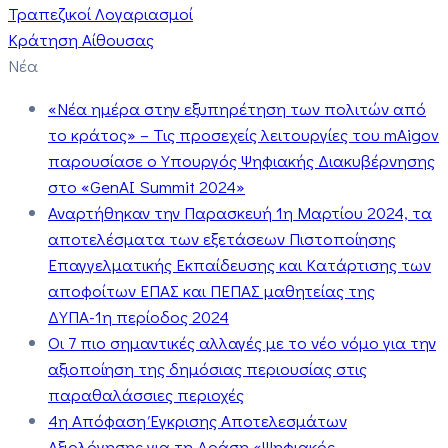
Τραπεζικοί Λογαριασμοί
Κράτηση Αίθουσας
Νέα
«Νέα ημέρα στην εξυπηρέτηση των πολιτών από
το κράτος» – Τις προσεχείς λειτουργίες του mAigov
παρουσίασε ο Υπουργός Ψηφιακής Διακυβέρνησης
στο «GenAI Summit 2024»
Αναρτήθηκαν την Παρασκευή 1η Μαρτίου 2024, τα
αποτελέσματα των εξετάσεων Πιστοποίησης
Επαγγελματικής Εκπαίδευσης και Κατάρτισης των
αποφοίτων ΕΠΑΣ και ΠΕΠΑΣ μαθητείας της
ΔΥΠΑ-1η περίοδος 2024
Οι 7 πιο σημαντικές αλλαγές με το νέο νόμο για την
αξιοποίηση της δημόσιας περιουσίας στις
παραθαλάσσιες περιοχές
4η Απόφαση Έγκρισης Αποτελεσμάτων
Αξιολόγησης για τη Δράση «Ψηφιακός