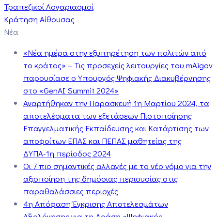
Τραπεζικοί Λογαριασμοί
Κράτηση Αίθουσας
Νέα
«Νέα ημέρα στην εξυπηρέτηση των πολιτών από
το κράτος» – Τις προσεχείς λειτουργίες του mAigov
παρουσίασε ο Υπουργός Ψηφιακής Διακυβέρνησης
στο «GenAI Summit 2024»
Αναρτήθηκαν την Παρασκευή 1η Μαρτίου 2024, τα
αποτελέσματα των εξετάσεων Πιστοποίησης
Επαγγελματικής Εκπαίδευσης και Κατάρτισης των
αποφοίτων ΕΠΑΣ και ΠΕΠΑΣ μαθητείας της
ΔΥΠΑ-1η περίοδος 2024
Οι 7 πιο σημαντικές αλλαγές με το νέο νόμο για την
αξιοποίηση της δημόσιας περιουσίας στις
παραθαλάσσιες περιοχές
4η Απόφαση Έγκρισης Αποτελεσμάτων
Αξιολόγησης για τη Δράση «Ψηφιακός