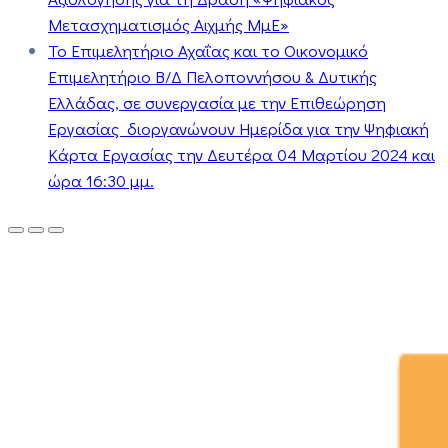
Μετασχηματισμός Αιχμής ΜμΕ»
Το Επιμελητήριο Αχαΐας και το Οικονομικό
Επιμελητήριο Β/Δ Πελοποννήσου & Δυτικής
Ελλάδας, σε συνεργασία με την Επιθεώρηση
Εργασίας διοργανώνουν Ημερίδα για την Ψηφιακή
Κάρτα Εργασίας την Δευτέρα 04 Μαρτίου 2024 και
ώρα 16:30 μμ.