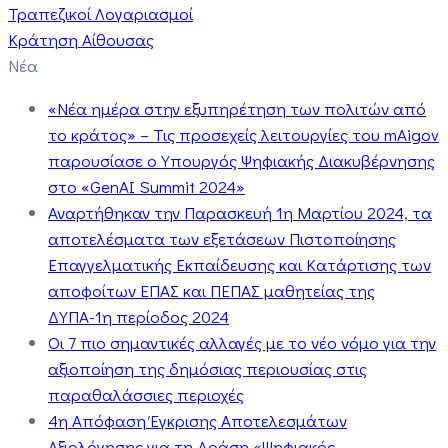
Τραπεζικοί Λογαριασμοί
Κράτηση Αίθουσας
Νέα
«Νέα ημέρα στην εξυπηρέτηση των πολιτών από
το κράτος» – Τις προσεχείς λειτουργίες του mAigov
παρουσίασε ο Υπουργός Ψηφιακής Διακυβέρνησης
στο «GenAI Summit 2024»
Αναρτήθηκαν την Παρασκευή 1η Μαρτίου 2024, τα
αποτελέσματα των εξετάσεων Πιστοποίησης
Επαγγελματικής Εκπαίδευσης και Κατάρτισης των
αποφοίτων ΕΠΑΣ και ΠΕΠΑΣ μαθητείας της
ΔΥΠΑ-1η περίοδος 2024
Οι 7 πιο σημαντικές αλλαγές με το νέο νόμο για την
αξιοποίηση της δημόσιας περιουσίας στις
παραθαλάσσιες περιοχές
4η Απόφαση Έγκρισης Αποτελεσμάτων
Αξιολόγησης για τη Δράση «Ψηφιακός