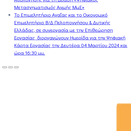
Μετασχηματισμός Αιχμής ΜμΕ»
Το Επιμελητήριο Αχαΐας και το Οικονομικό
Επιμελητήριο Β/Δ Πελοποννήσου & Δυτικής
Ελλάδας, σε συνεργασία με την Επιθεώρηση
Εργασίας διοργανώνουν Ημερίδα για την Ψηφιακή
Κάρτα Εργασίας την Δευτέρα 04 Μαρτίου 2024 και
ώρα 16:30 μμ.