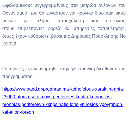
ωφελούμενους εγγεγραμμένους στα μητρώα ανέργων του
Οργανισμού που θα εργαστούν για χρονικό διάστημα οκτώ
μηνών με πλήρη απασχόληση και ασφάλιση
στους
επιβλέποντες φορείς και υπηρεσίες τοποθέτησης
,
όπως έχουν καθοριστεί βάσει της Δημόσιας Πρόσκλησης Νο
2/2022.
Οι πίνακες έχουν αναρτηθεί στην ηλεκτρονική διεύθυνση του
προγράμματος:
https://www.oaed.gr/proghramma-koinofelous-xaraktira-ghia-
25000-atoma-se-dimoys-perifereies-kentra-koinonikis-
pronoias-perifereiwn-kkppsinafis-foris-ypiresies-ypoyrghion-
kai-allon-foreon