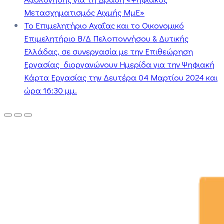
Μετασχηματισμός Αιχμής ΜμΕ»
Το Επιμελητήριο Αχαΐας και το Οικονομικό
Επιμελητήριο Β/Δ Πελοποννήσου & Δυτικής
Ελλάδας, σε συνεργασία με την Επιθεώρηση
Εργασίας διοργανώνουν Ημερίδα για την Ψηφιακή
Κάρτα Εργασίας την Δευτέρα 04 Μαρτίου 2024 και
ώρα 16:30 μμ.