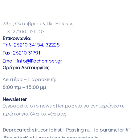
28ης Οκτωβρίου & Πλ. Ηρώων,
Τ.Κ. 27100 ΠΥΡΓΟΣ
Επικοινωνία
Τηλ:
26210 34154, 32225
Fax:
26210 31791
Email:
info@iliachamber.gr
Ωράριο Λειτουργίας:
Δευτέρα – Παρασκευή:
8:00 πμ – 15:00 μμ
Newsletter
Εγγραφείτε στο newsletter μας για να ενημερώνεστε
πρώτοι για όλα τα νέα μας
Deprecated
: str_contains(): Passing null to parameter #1
($haystack) of type string is deprecated in