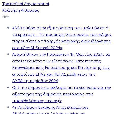
Τραπεζικοί Λογαριασμοί
Κράτηση Αίθουσας
Νέα
«Νέα ημέρα στην εξυπηρέτηση των πολιτών από
το κράτος» – Τις προσεχείς λειτουργίες του mAigov
παρουσίασε ο Υπουργός Ψηφιακής Διακυβέρνησης
στο «GenAI Summit 2024»
Αναρτήθηκαν την Παρασκευή 1η Μαρτίου 2024, τα
αποτελέσματα των εξετάσεων Πιστοποίησης
Επαγγελματικής Εκπαίδευσης και Κατάρτισης των
αποφοίτων ΕΠΑΣ και ΠΕΠΑΣ μαθητείας της
ΔΥΠΑ-1η περίοδος 2024
Οι 7 πιο σημαντικές αλλαγές με το νέο νόμο για την
αξιοποίηση της δημόσιας περιουσίας στις
παραθαλάσσιες περιοχές
4η Απόφαση Έγκρισης Αποτελεσμάτων
Αξιολόγησης για τη Δράση «Ψηφιακός