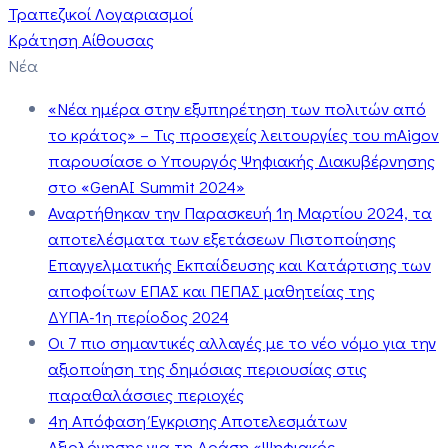
Τραπεζικοί Λογαριασμοί
Κράτηση Αίθουσας
Νέα
«Νέα ημέρα στην εξυπηρέτηση των πολιτών από
το κράτος» – Τις προσεχείς λειτουργίες του mAigov
παρουσίασε ο Υπουργός Ψηφιακής Διακυβέρνησης
στο «GenAI Summit 2024»
Αναρτήθηκαν την Παρασκευή 1η Μαρτίου 2024, τα
αποτελέσματα των εξετάσεων Πιστοποίησης
Επαγγελματικής Εκπαίδευσης και Κατάρτισης των
αποφοίτων ΕΠΑΣ και ΠΕΠΑΣ μαθητείας της
ΔΥΠΑ-1η περίοδος 2024
Οι 7 πιο σημαντικές αλλαγές με το νέο νόμο για την
αξιοποίηση της δημόσιας περιουσίας στις
παραθαλάσσιες περιοχές
4η Απόφαση Έγκρισης Αποτελεσμάτων
Αξιολόγησης για τη Δράση «Ψηφιακός