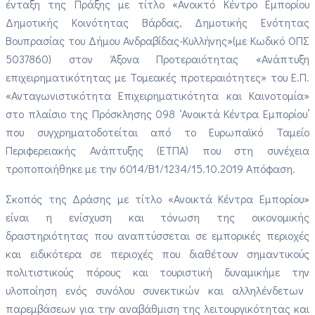
ένταξη της
Πράξης
με τίτλο «Ανοικτό Κέντρο Εμπορίου
Δημοτικής Κοινότητας Βάρδας, Δημοτικής Ενότητας
Βουπρασίας του Δήμου Ανδραβίδας-Κυλλήνης»
(με Κωδικό ΟΠΣ
5037860
)
στον Άξονα Προτεραιότητας «Ανάπτυξη
επιχειρηματικότητας με Τομεακές προτεραιότητες» του Ε.Π.
«Ανταγωνιστικότητα Επιχειρηματικότητα και Καινοτομία»
στο πλαίσιο της Πρόσκλησης 098 ‘Ανοικτά Κέντρα Εμπορίου’
που συγχρηματοδοτείται από το Ευρωπαϊκό Ταμείο
Περιφερειακής Ανάπτυξης (ΕΤΠΑ) που στη συνέχεια
τροποποιήθηκε με την 6014/Β1/1234/15.10.2019 Απόφαση
.
Σκοπός της
Δράσης με τίτλο «Ανοικτά Κέντρα Εμπορίου»
είναι
η ενίσχυση και τόνωση της οικονομικής
δραστηριότητας που αναπτύσσεται σε εμπορικές περιοχές
και ειδικότερα σε περιοχές που διαθέτουν σημαντικούς
πολιτιστικούς πόρους και τουριστική δυναμική
με την
υλοπο
ίηση ενός
σ
υνόλου
συνεκτικών και αλληλένδετων
παρεμβάσεων
για
την αναβάθμιση της λειτουργικότητας και