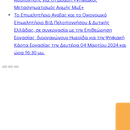
Μετασχηματισμός Αιχμής ΜμΕ»
Το Επιμελητήριο Αχαΐας και το Οικονομικό
Επιμελητήριο Β/Δ Πελοποννήσου & Δυτικής
Ελλάδας, σε συνεργασία με την Επιθεώρηση
Εργασίας διοργανώνουν Ημερίδα για την Ψηφιακή
Κάρτα Εργασίας την Δευτέρα 04 Μαρτίου 2024 και
ώρα 16:30 μμ.