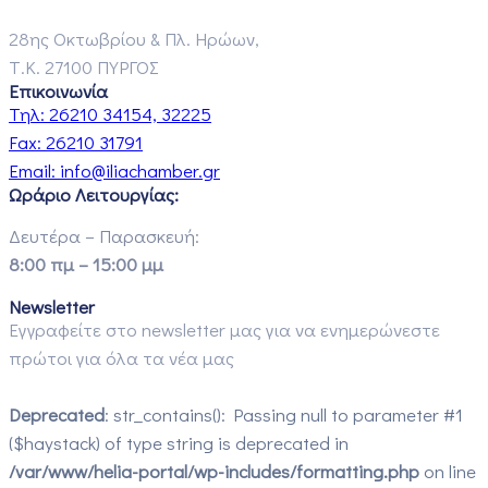
28ης Οκτωβρίου & Πλ. Ηρώων,
Τ.Κ. 27100 ΠΥΡΓΟΣ
Επικοινωνία
Τηλ:
26210 34154, 32225
Fax:
26210 31791
Email:
info@iliachamber.gr
Ωράριο Λειτουργίας:
Δευτέρα – Παρασκευή:
8:00 πμ – 15:00 μμ
Newsletter
Εγγραφείτε στο newsletter μας για να ενημερώνεστε
πρώτοι για όλα τα νέα μας
Deprecated
: str_contains(): Passing null to parameter #1
($haystack) of type string is deprecated in
/var/www/helia-portal/wp-includes/formatting.php
on line