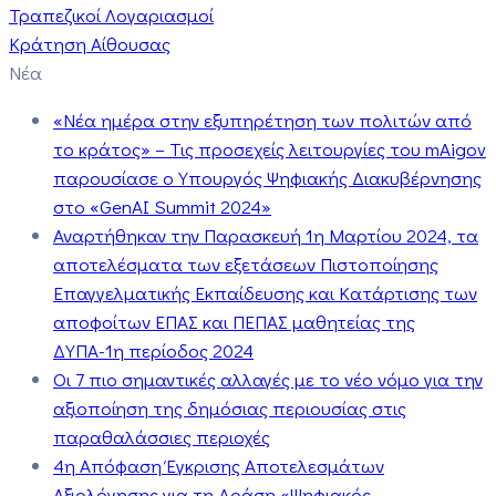
Τραπεζικοί Λογαριασμοί
Κράτηση Αίθουσας
Νέα
«Νέα ημέρα στην εξυπηρέτηση των πολιτών από
το κράτος» – Τις προσεχείς λειτουργίες του mAigov
παρουσίασε ο Υπουργός Ψηφιακής Διακυβέρνησης
στο «GenAI Summit 2024»
Αναρτήθηκαν την Παρασκευή 1η Μαρτίου 2024, τα
αποτελέσματα των εξετάσεων Πιστοποίησης
Επαγγελματικής Εκπαίδευσης και Κατάρτισης των
αποφοίτων ΕΠΑΣ και ΠΕΠΑΣ μαθητείας της
ΔΥΠΑ-1η περίοδος 2024
Οι 7 πιο σημαντικές αλλαγές με το νέο νόμο για την
αξιοποίηση της δημόσιας περιουσίας στις
παραθαλάσσιες περιοχές
4η Απόφαση Έγκρισης Αποτελεσμάτων
Αξιολόγησης για τη Δράση «Ψηφιακός