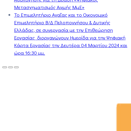
Μετασχηματισμός Αιχμής ΜμΕ»
Το Επιμελητήριο Αχαΐας και το Οικονομικό
Επιμελητήριο Β/Δ Πελοποννήσου & Δυτικής
Ελλάδας, σε συνεργασία με την Επιθεώρηση
Εργασίας διοργανώνουν Ημερίδα για την Ψηφιακή
Κάρτα Εργασίας την Δευτέρα 04 Μαρτίου 2024 και
ώρα 16:30 μμ.