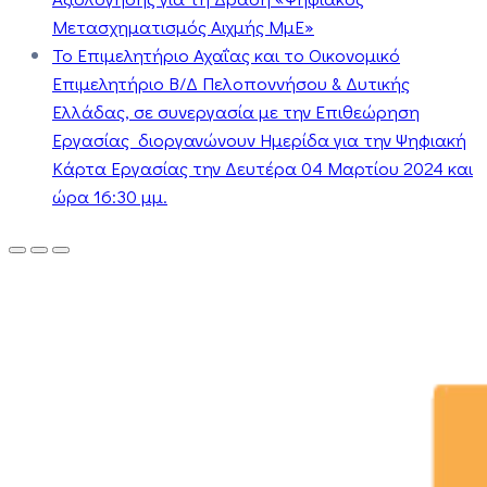
Μετασχηματισμός Αιχμής ΜμΕ»
Το Επιμελητήριο Αχαΐας και το Οικονομικό
Επιμελητήριο Β/Δ Πελοποννήσου & Δυτικής
Ελλάδας, σε συνεργασία με την Επιθεώρηση
Εργασίας διοργανώνουν Ημερίδα για την Ψηφιακή
Κάρτα Εργασίας την Δευτέρα 04 Μαρτίου 2024 και
ώρα 16:30 μμ.