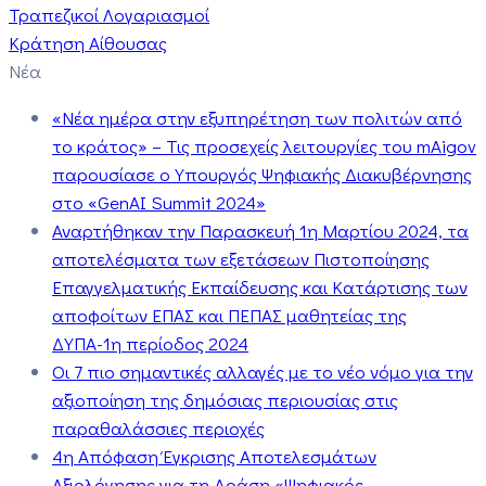
Τραπεζικοί Λογαριασμοί
Κράτηση Αίθουσας
Νέα
«Νέα ημέρα στην εξυπηρέτηση των πολιτών από
το κράτος» – Τις προσεχείς λειτουργίες του mAigov
παρουσίασε ο Υπουργός Ψηφιακής Διακυβέρνησης
στο «GenAI Summit 2024»
Αναρτήθηκαν την Παρασκευή 1η Μαρτίου 2024, τα
αποτελέσματα των εξετάσεων Πιστοποίησης
Επαγγελματικής Εκπαίδευσης και Κατάρτισης των
αποφοίτων ΕΠΑΣ και ΠΕΠΑΣ μαθητείας της
ΔΥΠΑ-1η περίοδος 2024
Οι 7 πιο σημαντικές αλλαγές με το νέο νόμο για την
αξιοποίηση της δημόσιας περιουσίας στις
παραθαλάσσιες περιοχές
4η Απόφαση Έγκρισης Αποτελεσμάτων
Αξιολόγησης για τη Δράση «Ψηφιακός