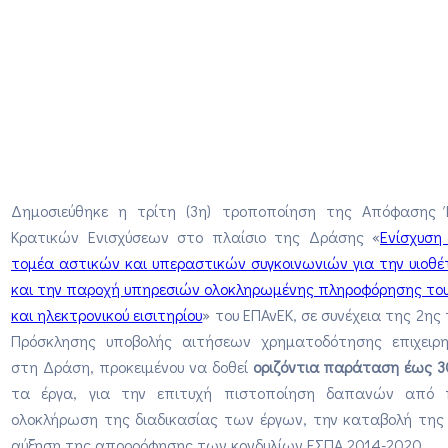
Δημοσιεύθηκε η τρίτη (3η) τροποποίηση της Απόφασης
Κρατικών Ενισχύσεων στο πλαίσιο της Δράσης «
Ενίσχυση
τομέα αστικών και υπεραστικών συγκοινωνιών για την υιο
και την παροχή υπηρεσιών ολοκληρωμένης πληροφόρησης του 
και ηλεκτρονικού εισιτηρίου
» του ΕΠΑνΕΚ, σε συνέχεια της 2η
Πρόσκλησης υποβολής αιτήσεων χρηματοδότησης επιχειρ
στη Δράση, προκειμένου να δοθεί
οριζόντια παράταση έως 3
τα έργα, για την επιτυχή πιστοποίηση δαπανών από 
ολοκλήρωση της διαδικασίας των έργων, την καταβολή της 
αύξηση της απορρόφησης των κονδυλίων ΕΣΠΑ 2014-2020.