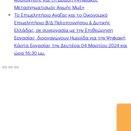
Μετασχηματισμός Αιχμής ΜμΕ»
Το Επιμελητήριο Αχαΐας και το Οικονομικό
Επιμελητήριο Β/Δ Πελοποννήσου & Δυτικής
Ελλάδας, σε συνεργασία με την Επιθεώρηση
Εργασίας διοργανώνουν Ημερίδα για την Ψηφιακή
Κάρτα Εργασίας την Δευτέρα 04 Μαρτίου 2024 και
ώρα 16:30 μμ.