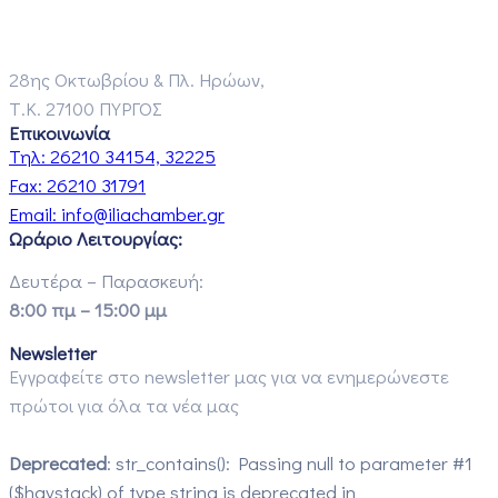
28ης Οκτωβρίου & Πλ. Ηρώων,
Τ.Κ. 27100 ΠΥΡΓΟΣ
Επικοινωνία
Τηλ:
26210 34154, 32225
Fax:
26210 31791
Email:
info@iliachamber.gr
Ωράριο Λειτουργίας:
Δευτέρα – Παρασκευή:
8:00 πμ – 15:00 μμ
Newsletter
Εγγραφείτε στο newsletter μας για να ενημερώνεστε
πρώτοι για όλα τα νέα μας
Deprecated
: str_contains(): Passing null to parameter #1
($haystack) of type string is deprecated in