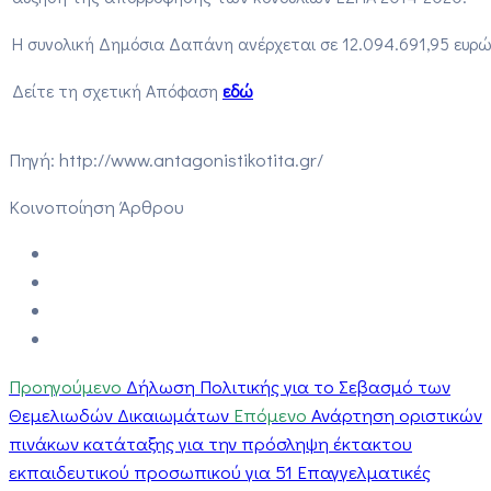
Η συνολική Δημόσια Δαπάνη ανέρχεται σε 12.094.691,95 ευρώ
Δείτε τη σχετική Απόφαση
εδώ
Πηγή: http://www.antagonistikotita.gr/
Κοινοποίηση Άρθρου
Προηγούμενο
Δήλωση Πολιτικής για το Σεβασμό των
Θεμελιωδών Δικαιωμάτων
Επόμενο
Ανάρτηση οριστικών
πινάκων κατάταξης για την πρόσληψη έκτακτου
εκπαιδευτικού προσωπικού για 51 Επαγγελματικές