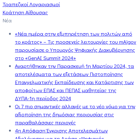
Τραπεζικοί Λογαριασμοί
Κράτηση Αίθουσας
Νέα
«Νέα ημέρα στην εξυπηρέτηση των πολιτών από
το κράτος» – Τις προσεχείς λειτουργίες του mAigov
παρουσίασε ο Υπουργός Ψηφιακής Διακυβέρνησης
στο «GenAI Summit 2024»
Αναρτήθηκαν την Παρασκευή 1η Μαρτίου 2024, τα
αποτελέσματα των εξετάσεων Πιστοποίησης
Επαγγελματικής Εκπαίδευσης και Κατάρτισης των
αποφοίτων ΕΠΑΣ και ΠΕΠΑΣ μαθητείας της
ΔΥΠΑ-1η περίοδος 2024
Οι 7 πιο σημαντικές αλλαγές με το νέο νόμο για την
αξιοποίηση της δημόσιας περιουσίας στις
παραθαλάσσιες περιοχές
4η Απόφαση Έγκρισης Αποτελεσμάτων
Αξιολόγησης για τη Δράση «Ψηφιακός