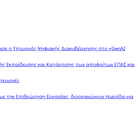
ίασε ο Υπουργός Ψηφιακής Διακυβέρνησης στο «GenAI
ής Εκπαίδευσης και Κατάρτισης των αποφοίτων ΕΠΑΣ και
περιοχές
α με την Επιθεώρηση Εργασίας διοργανώνουν Ημερίδα για