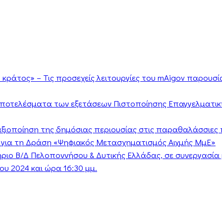
κράτος» – Τις προσεχείς λειτουργίες του mAigov παρουσ
αποτελέσματα των εξετάσεων Πιστοποίησης Επαγγελματικ
ν αξιοποίηση της δημόσιας περιουσίας στις παραθαλάσσιες 
 για τη Δράση «Ψηφιακός Μετασχηματισμός Αιχμής ΜμΕ»
τήριο Β/Δ Πελοποννήσου & Δυτικής Ελλάδας, σε συνεργασί
υ 2024 και ώρα 16:30 μμ.