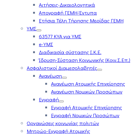
Αιτήσεις-Δικαιολογητικά
Απογραφή ΓΕΜΗ-Έντυπα
Ετήσια Τέλη Τήρησης Μερίδας ΓΕΜΗ
ΥΜΣ
63577 ΚΥΑ για ΥΜΣ
e-ΥΜΣ
Διαδικασία σύστασης Ι.Κ.Ε.
Ίδρυση-Σύσταση Κοινωνικής (Κοιν.Σ.Επ.)
Ασφαλιστικοί Διαμεσολαβητές
Ανανέωση
Ανανέωση Ατομικής Επιχείρησης
Ανανέωση Νομικών Προσώπων
Εγγραφή
Εγγραφή Ατομικής Επιχείρησης
Εγγραφή Νομικών Προσώπων
Οργανώσεις κοινωνίας πολιτών
Μητρώο-Εγγραφή Ατομικής