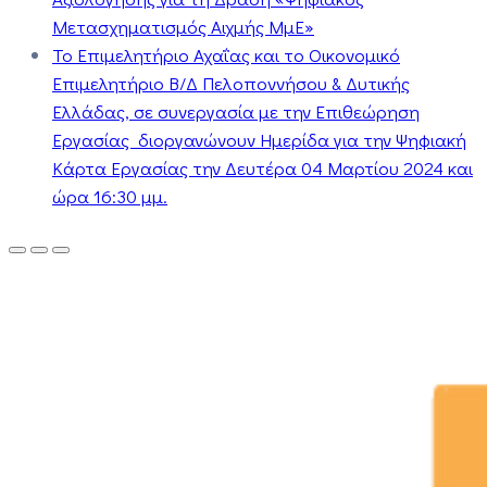
Μετασχηματισμός Αιχμής ΜμΕ»
Το Επιμελητήριο Αχαΐας και το Οικονομικό
Επιμελητήριο Β/Δ Πελοποννήσου & Δυτικής
Ελλάδας, σε συνεργασία με την Επιθεώρηση
Εργασίας διοργανώνουν Ημερίδα για την Ψηφιακή
Κάρτα Εργασίας την Δευτέρα 04 Μαρτίου 2024 και
ώρα 16:30 μμ.