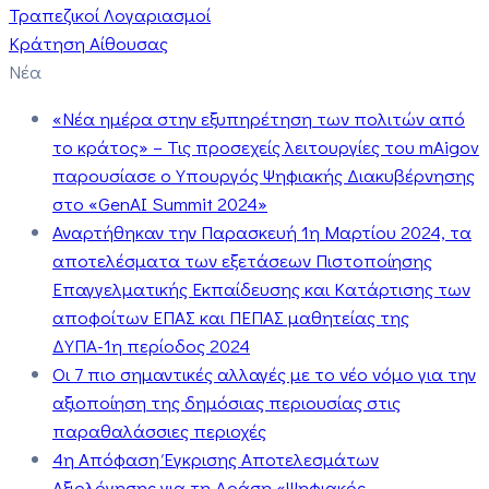
Τραπεζικοί Λογαριασμοί
Κράτηση Αίθουσας
Νέα
«Νέα ημέρα στην εξυπηρέτηση των πολιτών από
το κράτος» – Τις προσεχείς λειτουργίες του mAigov
παρουσίασε ο Υπουργός Ψηφιακής Διακυβέρνησης
στο «GenAI Summit 2024»
Αναρτήθηκαν την Παρασκευή 1η Μαρτίου 2024, τα
αποτελέσματα των εξετάσεων Πιστοποίησης
Επαγγελματικής Εκπαίδευσης και Κατάρτισης των
αποφοίτων ΕΠΑΣ και ΠΕΠΑΣ μαθητείας της
ΔΥΠΑ-1η περίοδος 2024
Οι 7 πιο σημαντικές αλλαγές με το νέο νόμο για την
αξιοποίηση της δημόσιας περιουσίας στις
παραθαλάσσιες περιοχές
4η Απόφαση Έγκρισης Αποτελεσμάτων
Αξιολόγησης για τη Δράση «Ψηφιακός