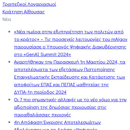
Τραπεζικοί Λογαριασμοί
Κράτηση Αίθουσας
Νέα
«Νέα ημέρα στην εξυπηρέτηση των πολιτών από
το κράτος» – Τις προσεχείς λειτουργίες του mAigov
παρουσίασε ο Υπουργός Ψηφιακής Διακυβέρνησης
στο «GenAI Summit 2024»
Αναρτήθηκαν την Παρασκευή 1η Μαρτίου 2024, τα
αποτελέσματα των εξετάσεων Πιστοποίησης
Επαγγελματικής Εκπαίδευσης και Κατάρτισης των
αποφοίτων ΕΠΑΣ και ΠΕΠΑΣ μαθητείας της
ΔΥΠΑ-1η περίοδος 2024
Οι 7 πιο σημαντικές αλλαγές με το νέο νόμο για την
αξιοποίηση της δημόσιας περιουσίας στις
παραθαλάσσιες περιοχές
4η Απόφαση Έγκρισης Αποτελεσμάτων
Αξιολόγησης για τη Δράση «Ψηφιακός