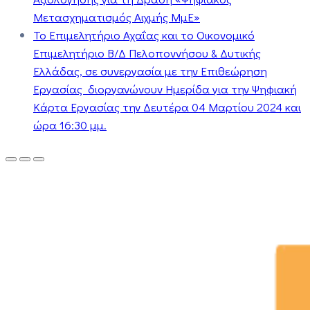
Μετασχηματισμός Αιχμής ΜμΕ»
Το Επιμελητήριο Αχαΐας και το Οικονομικό
Επιμελητήριο Β/Δ Πελοποννήσου & Δυτικής
Ελλάδας, σε συνεργασία με την Επιθεώρηση
Εργασίας διοργανώνουν Ημερίδα για την Ψηφιακή
Κάρτα Εργασίας την Δευτέρα 04 Μαρτίου 2024 και
ώρα 16:30 μμ.