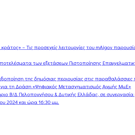
κράτος» – Τις προσεχείς λειτουργίες του mAigov παρουσ
αποτελέσματα των εξετάσεων Πιστοποίησης Επαγγελματικ
ν αξιοποίηση της δημόσιας περιουσίας στις παραθαλάσσιες 
 για τη Δράση «Ψηφιακός Μετασχηματισμός Αιχμής ΜμΕ»
τήριο Β/Δ Πελοποννήσου & Δυτικής Ελλάδας, σε συνεργασί
υ 2024 και ώρα 16:30 μμ.