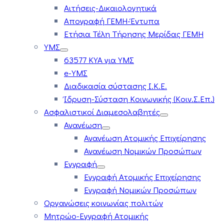
Αιτήσεις-Δικαιολογητικά
Απογραφή ΓΕΜΗ-Έντυπα
Ετήσια Τέλη Τήρησης Μερίδας ΓΕΜΗ
ΥΜΣ
63577 ΚΥΑ για ΥΜΣ
e-ΥΜΣ
Διαδικασία σύστασης Ι.Κ.Ε.
Ίδρυση-Σύσταση Κοινωνικής (Κοιν.Σ.Επ.)
Ασφαλιστικοί Διαμεσολαβητές
Ανανέωση
Ανανέωση Ατομικής Επιχείρησης
Ανανέωση Νομικών Προσώπων
Εγγραφή
Εγγραφή Ατομικής Επιχείρησης
Εγγραφή Νομικών Προσώπων
Οργανώσεις κοινωνίας πολιτών
Μητρώο-Εγγραφή Ατομικής