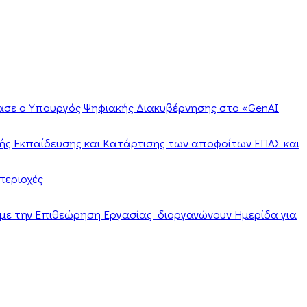
ίασε ο Υπουργός Ψηφιακής Διακυβέρνησης στο «GenAI
ής Εκπαίδευσης και Κατάρτισης των αποφοίτων ΕΠΑΣ και
περιοχές
α με την Επιθεώρηση Εργασίας διοργανώνουν Ημερίδα για