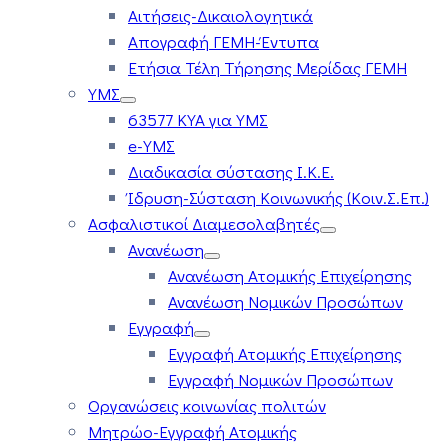
Αιτήσεις-Δικαιολογητικά
Απογραφή ΓΕΜΗ-Έντυπα
Ετήσια Τέλη Τήρησης Μερίδας ΓΕΜΗ
ΥΜΣ
63577 ΚΥΑ για ΥΜΣ
e-ΥΜΣ
Διαδικασία σύστασης Ι.Κ.Ε.
Ίδρυση-Σύσταση Κοινωνικής (Κοιν.Σ.Επ.)
Ασφαλιστικοί Διαμεσολαβητές
Ανανέωση
Ανανέωση Ατομικής Επιχείρησης
Ανανέωση Νομικών Προσώπων
Εγγραφή
Εγγραφή Ατομικής Επιχείρησης
Εγγραφή Νομικών Προσώπων
Οργανώσεις κοινωνίας πολιτών
Μητρώο-Εγγραφή Ατομικής