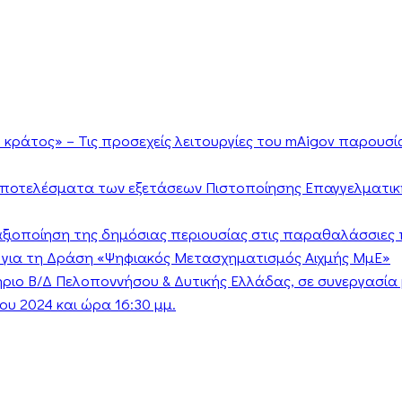
κράτος» – Τις προσεχείς λειτουργίες του mAigov παρουσ
αποτελέσματα των εξετάσεων Πιστοποίησης Επαγγελματικ
ν αξιοποίηση της δημόσιας περιουσίας στις παραθαλάσσιες 
 για τη Δράση «Ψηφιακός Μετασχηματισμός Αιχμής ΜμΕ»
τήριο Β/Δ Πελοποννήσου & Δυτικής Ελλάδας, σε συνεργασί
υ 2024 και ώρα 16:30 μμ.