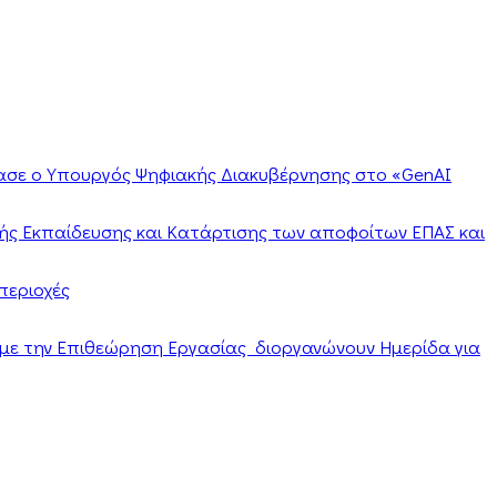
ίασε ο Υπουργός Ψηφιακής Διακυβέρνησης στο «GenAI
ής Εκπαίδευσης και Κατάρτισης των αποφοίτων ΕΠΑΣ και
περιοχές
α με την Επιθεώρηση Εργασίας διοργανώνουν Ημερίδα για