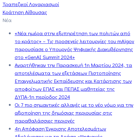
Τραπεζικοί Λογαριασμοί
Κράτηση Αίθουσας
Νέα
«Νέα ημέρα στην εξυπηρέτηση των πολιτών από
το κράτος» – Τις προσεχείς λειτουργίες του mAigov
παρουσίασε ο Υπουργός Ψηφιακής Διακυβέρνησης
στο «GenAI Summit 2024»
Αναρτήθηκαν την Παρασκευή 1η Μαρτίου 2024, τα
αποτελέσματα των εξετάσεων Πιστοποίησης
Επαγγελματικής Εκπαίδευσης και Κατάρτισης των
αποφοίτων ΕΠΑΣ και ΠΕΠΑΣ μαθητείας της
ΔΥΠΑ-1η περίοδος 2024
Οι 7 πιο σημαντικές αλλαγές με το νέο νόμο για την
αξιοποίηση της δημόσιας περιουσίας στις
παραθαλάσσιες περιοχές
4η Απόφαση Έγκρισης Αποτελεσμάτων
Αξιολόγησης για τη Δράση «Ψηφιακός