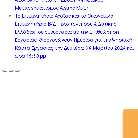
Μετασχηματισμός Αιχμής ΜμΕ»
Το Επιμελητήριο Αχαΐας και το Οικονομικό
Επιμελητήριο Β/Δ Πελοποννήσου & Δυτικής
Ελλάδας, σε συνεργασία με την Επιθεώρηση
Εργασίας διοργανώνουν Ημερίδα για την Ψηφιακή
Κάρτα Εργασίας την Δευτέρα 04 Μαρτίου 2024 και
ώρα 16:30 μμ.