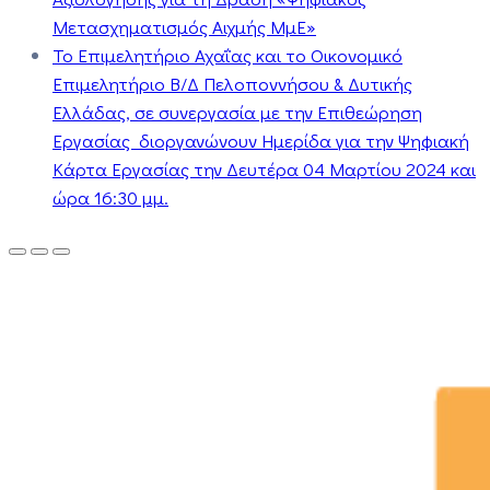
Μετασχηματισμός Αιχμής ΜμΕ»
Το Επιμελητήριο Αχαΐας και το Οικονομικό
Επιμελητήριο Β/Δ Πελοποννήσου & Δυτικής
Ελλάδας, σε συνεργασία με την Επιθεώρηση
Εργασίας διοργανώνουν Ημερίδα για την Ψηφιακή
Κάρτα Εργασίας την Δευτέρα 04 Μαρτίου 2024 και
ώρα 16:30 μμ.