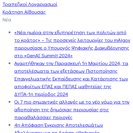
Τραπεζικοί Λογαριασμοί
Κράτηση Αίθουσας
Νέα
«Νέα ημέρα στην εξυπηρέτηση των πολιτών από
το κράτος» – Τις προσεχείς λειτουργίες του mAigov
παρουσίασε ο Υπουργός Ψηφιακής Διακυβέρνησης
στο «GenAI Summit 2024»
Αναρτήθηκαν την Παρασκευή 1η Μαρτίου 2024, τα
αποτελέσματα των εξετάσεων Πιστοποίησης
Επαγγελματικής Εκπαίδευσης και Κατάρτισης των
αποφοίτων ΕΠΑΣ και ΠΕΠΑΣ μαθητείας της
ΔΥΠΑ-1η περίοδος 2024
Οι 7 πιο σημαντικές αλλαγές με το νέο νόμο για την
αξιοποίηση της δημόσιας περιουσίας στις
παραθαλάσσιες περιοχές
4η Απόφαση Έγκρισης Αποτελεσμάτων
Αξιολόγησης για τη Δράση «Ψηφιακός