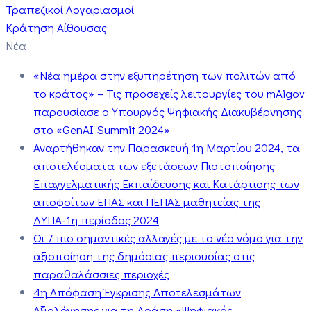
Τραπεζικοί Λογαριασμοί
Κράτηση Αίθουσας
Νέα
«Νέα ημέρα στην εξυπηρέτηση των πολιτών από
το κράτος» – Τις προσεχείς λειτουργίες του mAigov
παρουσίασε ο Υπουργός Ψηφιακής Διακυβέρνησης
στο «GenAI Summit 2024»
Αναρτήθηκαν την Παρασκευή 1η Μαρτίου 2024, τα
αποτελέσματα των εξετάσεων Πιστοποίησης
Επαγγελματικής Εκπαίδευσης και Κατάρτισης των
αποφοίτων ΕΠΑΣ και ΠΕΠΑΣ μαθητείας της
ΔΥΠΑ-1η περίοδος 2024
Οι 7 πιο σημαντικές αλλαγές με το νέο νόμο για την
αξιοποίηση της δημόσιας περιουσίας στις
παραθαλάσσιες περιοχές
4η Απόφαση Έγκρισης Αποτελεσμάτων
Αξιολόγησης για τη Δράση «Ψηφιακός