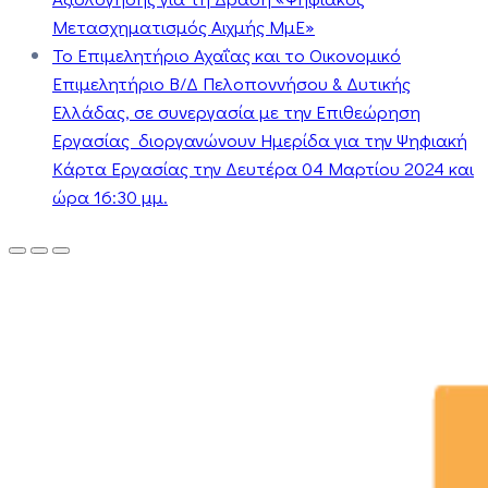
Μετασχηματισμός Αιχμής ΜμΕ»
Το Επιμελητήριο Αχαΐας και το Οικονομικό
Επιμελητήριο Β/Δ Πελοποννήσου & Δυτικής
Ελλάδας, σε συνεργασία με την Επιθεώρηση
Εργασίας διοργανώνουν Ημερίδα για την Ψηφιακή
Κάρτα Εργασίας την Δευτέρα 04 Μαρτίου 2024 και
ώρα 16:30 μμ.