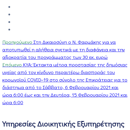
Προηγούμενο
Στη Δικαιοσύνη ο Ν. Φαρμάκης για να
αποτυπωθεί η αλήθεια σχετικά με τη διαφάνεια και την
αξιοκρατία του προγράμματος των 30 εκ. ευρώ
Επόμενο
KYA: Έκτακτα μέτρα προστασίας της δημόσιας
υγείας από τον κίνδυνο περαιτέρω διασποράς του
κορωνοϊού COVID–19 στο σύνολο της Επικράτειας για το
διάστημα από το Σάββατο, 6 Φεβρουαρίου 2021 και
ώρα 6:00 έως και την Δευτέρα, 15 Φεβρουαρίου 2021 και
ώρα 6:00
Υπηρεσίες Διοικητικής Εξυπηρέτησης