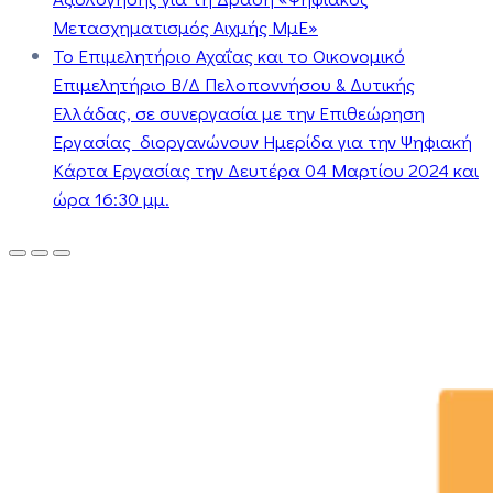
Μετασχηματισμός Αιχμής ΜμΕ»
Το Επιμελητήριο Αχαΐας και το Οικονομικό
Επιμελητήριο Β/Δ Πελοποννήσου & Δυτικής
Ελλάδας, σε συνεργασία με την Επιθεώρηση
Εργασίας διοργανώνουν Ημερίδα για την Ψηφιακή
Κάρτα Εργασίας την Δευτέρα 04 Μαρτίου 2024 και
ώρα 16:30 μμ.