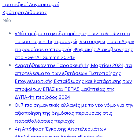
Τραπεζικοί Λογαριασμοί
Κράτηση Αίθουσας
Νέα
«Νέα ημέρα στην εξυπηρέτηση των πολιτών από
το κράτος» – Τις προσεχείς λειτουργίες του mAigov
παρουσίασε ο Υπουργός Ψηφιακής Διακυβέρνησης
στο «GenAI Summit 2024»
Αναρτήθηκαν την Παρασκευή 1η Μαρτίου 2024, τα
αποτελέσματα των εξετάσεων Πιστοποίησης
Επαγγελματικής Εκπαίδευσης και Κατάρτισης των
αποφοίτων ΕΠΑΣ και ΠΕΠΑΣ μαθητείας της
ΔΥΠΑ-1η περίοδος 2024
Οι 7 πιο σημαντικές αλλαγές με το νέο νόμο για την
αξιοποίηση της δημόσιας περιουσίας στις
παραθαλάσσιες περιοχές
4η Απόφαση Έγκρισης Αποτελεσμάτων
Αξιολόγησης για τη Δράση «Ψηφιακός