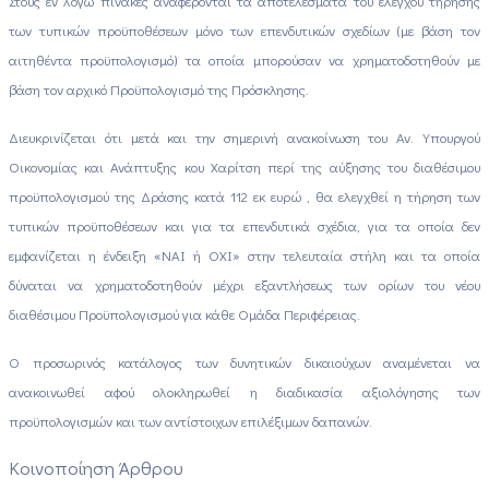
Στους εν λόγω πίνακες αναφέρονται τα αποτελέσματα του ελέγχου τήρησης
των τυπικών προϋποθέσεων μόνο των επενδυτικών σχεδίων (με βάση τον
αιτηθέντα προϋπολογισμό) τα οποία μπορούσαν να χρηματοδοτηθούν με
βάση τον αρχικό Προϋπολογισμό της Πρόσκλησης.
Διευκρινίζεται ότι μετά και την σημερινή ανακοίνωση του Αν. Υπουργού
Οικονομίας και Ανάπτυξης κου Χαρίτση περί της αύξησης του διαθέσιμου
προϋπολογισμού της Δράσης κατά 112 εκ ευρώ , θα ελεγχθεί η τήρηση των
τυπικών προϋποθέσεων και για τα επενδυτικά σχέδια, για τα οποία δεν
εμφανίζεται η ένδειξη «ΝΑΙ ή ΟΧΙ» στην τελευταία στήλη και τα οποία
δύναται να χρηματοδοτηθούν μέχρι εξαντλήσεως των ορίων του νέου
διαθέσιμου Προϋπολογισμού για κάθε Ομάδα Περιφέρειας.
Ο προσωρινός κατάλογος των δυνητικών δικαιούχων αναμένεται να
ανακοινωθεί αφού ολοκληρωθεί η διαδικασία αξιολόγησης των
προϋπολογισμών και των αντίστοιχων επιλέξιμων δαπανών.
Κοινοποίηση Άρθρου