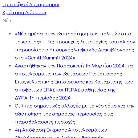
Τραπεζικοί Λογαριασμοί
Κράτηση Αίθουσας
Νέα
«Νέα ημέρα στην εξυπηρέτηση των πολιτών από
το κράτος» – Τις προσεχείς λειτουργίες του mAigov
παρουσίασε ο Υπουργός Ψηφιακής Διακυβέρνησης
στο «GenAI Summit 2024»
Αναρτήθηκαν την Παρασκευή 1η Μαρτίου 2024, τα
αποτελέσματα των εξετάσεων Πιστοποίησης
Επαγγελματικής Εκπαίδευσης και Κατάρτισης των
αποφοίτων ΕΠΑΣ και ΠΕΠΑΣ μαθητείας της
ΔΥΠΑ-1η περίοδος 2024
Οι 7 πιο σημαντικές αλλαγές με το νέο νόμο για την
αξιοποίηση της δημόσιας περιουσίας στις
παραθαλάσσιες περιοχές
4η Απόφαση Έγκρισης Αποτελεσμάτων
Αξιολόγησης για τη Δράση «Ψηφιακός