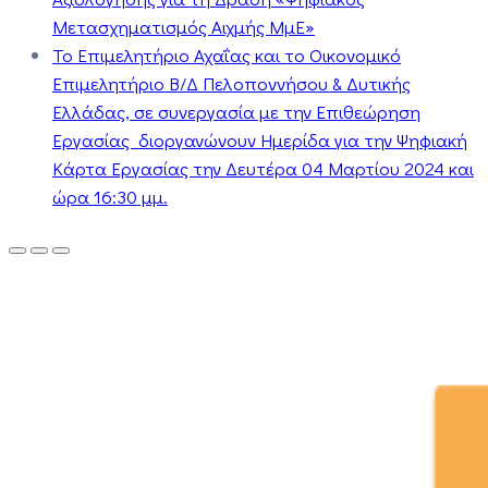
Μετασχηματισμός Αιχμής ΜμΕ»
Το Επιμελητήριο Αχαΐας και το Οικονομικό
Επιμελητήριο Β/Δ Πελοποννήσου & Δυτικής
Ελλάδας, σε συνεργασία με την Επιθεώρηση
Εργασίας διοργανώνουν Ημερίδα για την Ψηφιακή
Κάρτα Εργασίας την Δευτέρα 04 Μαρτίου 2024 και
ώρα 16:30 μμ.