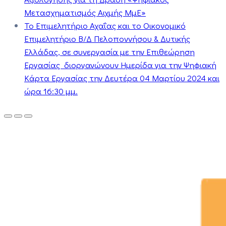
Μετασχηματισμός Αιχμής ΜμΕ»
Το Επιμελητήριο Αχαΐας και το Οικονομικό
Επιμελητήριο Β/Δ Πελοποννήσου & Δυτικής
Ελλάδας, σε συνεργασία με την Επιθεώρηση
Εργασίας διοργανώνουν Ημερίδα για την Ψηφιακή
Κάρτα Εργασίας την Δευτέρα 04 Μαρτίου 2024 και
ώρα 16:30 μμ.