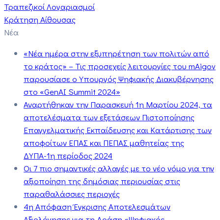
Τραπεζικοί Λογαριασμοί
Κράτηση Αίθουσας
Νέα
«Νέα ημέρα στην εξυπηρέτηση των πολιτών από
το κράτος» – Τις προσεχείς λειτουργίες του mAigov
παρουσίασε ο Υπουργός Ψηφιακής Διακυβέρνησης
στο «GenAI Summit 2024»
Αναρτήθηκαν την Παρασκευή 1η Μαρτίου 2024, τα
αποτελέσματα των εξετάσεων Πιστοποίησης
Επαγγελματικής Εκπαίδευσης και Κατάρτισης των
αποφοίτων ΕΠΑΣ και ΠΕΠΑΣ μαθητείας της
ΔΥΠΑ-1η περίοδος 2024
Οι 7 πιο σημαντικές αλλαγές με το νέο νόμο για την
αξιοποίηση της δημόσιας περιουσίας στις
παραθαλάσσιες περιοχές
4η Απόφαση Έγκρισης Αποτελεσμάτων
Αξιολόγησης για τη Δράση «Ψηφιακός