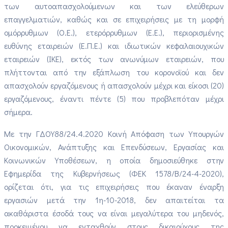
των αυτοαπασχολούμενων και των ελεύθερων
επαγγελματιών, καθώς και σε επιχειρήσεις με τη μορφή
ομόρρυθμων (Ο.Ε.), ετερόρρυθμων (Ε.Ε.), περιορισμένης
ευθύνης εταιρειών (Ε.Π.Ε.) και ιδιωτικών κεφαλαιουχικών
εταιρειών (ΙΚΕ), εκτός των ανωνύμων εταιρειών, που
πλήττονται από την εξάπλωση του κορονοϊού και δεν
απασχολούν εργαζόμενους ή απασχολούν μέχρι και είκοσι (20)
εργαζόμενους, έναντι πέντε (5) που προβλεπόταν μέχρι
σήμερα.
Με την ΓΔΟΥ88/24.4.2020 Κοινή Απόφαση των Υπουργών
Οικονομικών, Ανάπτυξης και Επενδύσεων, Εργασίας και
Κοινωνικών Υποθέσεων, η οποία δημοσιεύθηκε στην
Εφημερίδα της Κυβερνήσεως (ΦΕΚ 1578/Β/24-4-2020),
ορίζεται ότι, για τις επιχειρήσεις που έκαναν έναρξη
εργασιών μετά την 1η-10-2018, δεν απαιτείται τα
ακαθάριστα έσοδά τους να είναι μεγαλύτερα του μηδενός,
προκειμένου να ενταχθούν στους δικαιούχους της