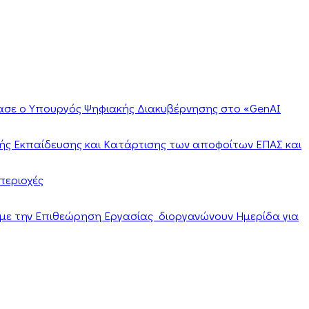
ίασε ο Υπουργός Ψηφιακής Διακυβέρνησης στο «GenAI
ής Εκπαίδευσης και Κατάρτισης των αποφοίτων ΕΠΑΣ και
περιοχές
α με την Επιθεώρηση Εργασίας διοργανώνουν Ημερίδα για