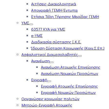
Αιτήσεις-Δικαιολογητικά
Απογραφή ΓΕΜΗ-Έντυπα
Ετήσια Τέλη Τήρησης Μερίδας ΓΕΜΗ
ΥΜΣ
63577 ΚΥΑ για ΥΜΣ
e-ΥΜΣ
Διαδικασία σύστασης Ι.Κ.Ε.
Ίδρυση-Σύσταση Κοινωνικής (Κοιν.Σ.Επ.)
Ασφαλιστικοί Διαμεσολαβητές
Ανανέωση
Ανανέωση Ατομικής Επιχείρησης
Ανανέωση Νομικών Προσώπων
Εγγραφή
Εγγραφή Ατομικής Επιχείρησης
Εγγραφή Νομικών Προσώπων
Οργανώσεις κοινωνίας πολιτών
Μητρώο-Εγγραφή Ατομικής