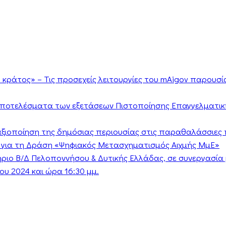
κράτος» – Τις προσεχείς λειτουργίες του mAigov παρουσ
αποτελέσματα των εξετάσεων Πιστοποίησης Επαγγελματικ
ν αξιοποίηση της δημόσιας περιουσίας στις παραθαλάσσιες 
 για τη Δράση «Ψηφιακός Μετασχηματισμός Αιχμής ΜμΕ»
τήριο Β/Δ Πελοποννήσου & Δυτικής Ελλάδας, σε συνεργασί
υ 2024 και ώρα 16:30 μμ.