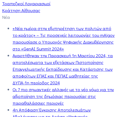
Τραπεζικοί Λογαριασμοί
Κράτηση Αίθουσας
Νέα
«Νέα ημέρα στην εξυπηρέτηση των πολιτών από
το κράτος» – Τις προσεχείς λειτουργίες του mAigov
παρουσίασε ο Υπουργός Ψηφιακής Διακυβέρνησης
στο «GenAI Summit 2024»
Αναρτήθηκαν την Παρασκευή 1η Μαρτίου 2024, τα
αποτελέσματα των εξετάσεων Πιστοποίησης
Επαγγελματικής Εκπαίδευσης και Κατάρτισης των
αποφοίτων ΕΠΑΣ και ΠΕΠΑΣ μαθητείας της
ΔΥΠΑ-1η περίοδος 2024
Οι 7 πιο σημαντικές αλλαγές με το νέο νόμο για την
αξιοποίηση της δημόσιας περιουσίας στις
παραθαλάσσιες περιοχές
4η Απόφαση Έγκρισης Αποτελεσμάτων
Αξιολόγησης για τη Δράση «Ψηφιακός