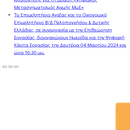
Μετασχηματισμός Αιχμής ΜμΕ»
Το Επιμελητήριο Αχαΐας και το Οικονομικό
Επιμελητήριο Β/Δ Πελοποννήσου & Δυτικής
Ελλάδας, σε συνεργασία με την Επιθεώρηση
Εργασίας διοργανώνουν Ημερίδα για την Ψηφιακή
Κάρτα Εργασίας την Δευτέρα 04 Μαρτίου 2024 και
ώρα 16:30 μμ.