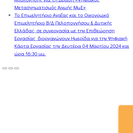
Μετασχηματισμός Αιχμής ΜμΕ»
Το Επιμελητήριο Αχαΐας και το Οικονομικό
Επιμελητήριο Β/Δ Πελοποννήσου & Δυτικής
Ελλάδας, σε συνεργασία με την Επιθεώρηση
Εργασίας διοργανώνουν Ημερίδα για την Ψηφιακή
Κάρτα Εργασίας την Δευτέρα 04 Μαρτίου 2024 και
ώρα 16:30 μμ.