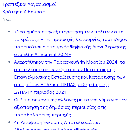
Τραπεζικοί Λογαριασμοί
Κράτηση Αίθουσας
Νέα
«Νέα ημέρα στην εξυπηρέτηση των πολιτών από
το κράτος» – Τις προσεχείς λειτουργίες του mAigov
παρουσίασε ο Υπουργός Ψηφιακής Διακυβέρνησης
στο «GenAI Summit 2024»
Αναρτήθηκαν την Παρασκευή 1η Μαρτίου 2024, τα
αποτελέσματα των εξετάσεων Πιστοποίησης
Επαγγελματικής Εκπαίδευσης και Κατάρτισης των
αποφοίτων ΕΠΑΣ και ΠΕΠΑΣ μαθητείας της
ΔΥΠΑ-1η περίοδος 2024
Οι 7 πιο σημαντικές αλλαγές με το νέο νόμο για την
αξιοποίηση της δημόσιας περιουσίας στις
παραθαλάσσιες περιοχές
4η Απόφαση Έγκρισης Αποτελεσμάτων
Αξιολόγησης για τη Δράση «Ψηφιακός