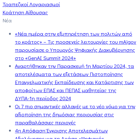
Τραπεζικοί Λογαριασμοί
Κράτηση Αίθουσας
Νέα
«Νέα ημέρα στην εξυπηρέτηση των πολιτών από
το κράτος» – Τις προσεχείς λειτουργίες του mAigov
παρουσίασε ο Υπουργός Ψηφιακής Διακυβέρνησης
στο «GenAI Summit 2024»
Αναρτήθηκαν την Παρασκευή 1η Μαρτίου 2024, τα
αποτελέσματα των εξετάσεων Πιστοποίησης
Επαγγελματικής Εκπαίδευσης και Κατάρτισης των
αποφοίτων ΕΠΑΣ και ΠΕΠΑΣ μαθητείας της
ΔΥΠΑ-1η περίοδος 2024
Οι 7 πιο σημαντικές αλλαγές με το νέο νόμο για την
αξιοποίηση της δημόσιας περιουσίας στις
παραθαλάσσιες περιοχές
4η Απόφαση Έγκρισης Αποτελεσμάτων
Αξιολόγησης για τη Δράση «Ψηφιακός