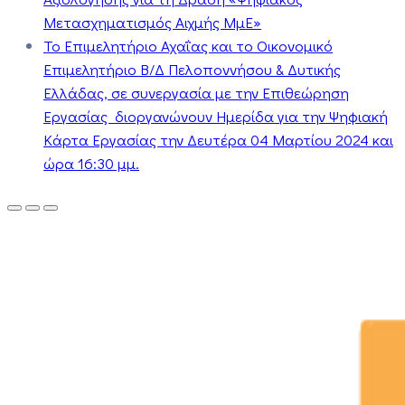
Μετασχηματισμός Αιχμής ΜμΕ»
Το Επιμελητήριο Αχαΐας και το Οικονομικό
Επιμελητήριο Β/Δ Πελοποννήσου & Δυτικής
Ελλάδας, σε συνεργασία με την Επιθεώρηση
Εργασίας διοργανώνουν Ημερίδα για την Ψηφιακή
Κάρτα Εργασίας την Δευτέρα 04 Μαρτίου 2024 και
ώρα 16:30 μμ.