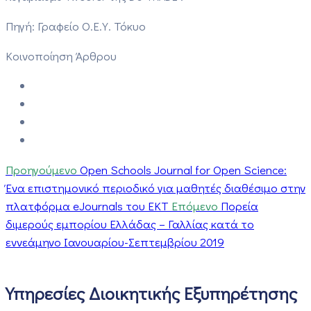
Πηγή: Γραφείο Ο.Ε.Υ. Τόκυο
Κοινοποίηση Άρθρου
Προηγούμενο
Open Schools Journal for Open Science:
Ένα επιστημονικό περιοδικό για μαθητές διαθέσιμο στην
πλατφόρμα eJournals του ΕΚΤ
Επόμενο
Πορεία
διμερούς εμπορίου Ελλάδας – Γαλλίας κατά το
εννεάμηνο Ιανουαρίου-Σεπτεμβρίου 2019
Υπηρεσίες Διοικητικής Εξυπηρέτησης