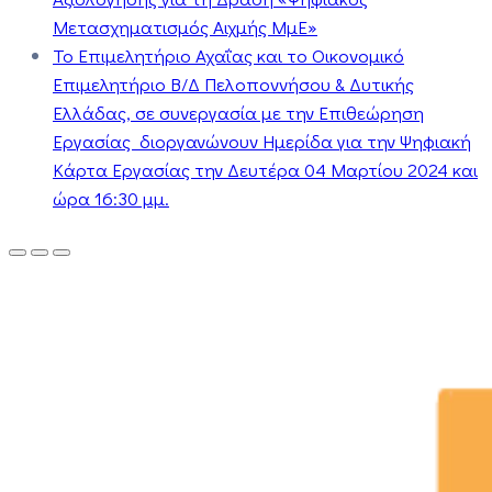
Μετασχηματισμός Αιχμής ΜμΕ»
Το Επιμελητήριο Αχαΐας και το Οικονομικό
Επιμελητήριο Β/Δ Πελοποννήσου & Δυτικής
Ελλάδας, σε συνεργασία με την Επιθεώρηση
Εργασίας διοργανώνουν Ημερίδα για την Ψηφιακή
Κάρτα Εργασίας την Δευτέρα 04 Μαρτίου 2024 και
ώρα 16:30 μμ.