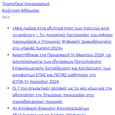
Τραπεζικοί Λογαριασμοί
Κράτηση Αίθουσας
Νέα
«Νέα ημέρα στην εξυπηρέτηση των πολιτών από
το κράτος» – Τις προσεχείς λειτουργίες του mAigov
παρουσίασε ο Υπουργός Ψηφιακής Διακυβέρνησης
στο «GenAI Summit 2024»
Αναρτήθηκαν την Παρασκευή 1η Μαρτίου 2024, τα
αποτελέσματα των εξετάσεων Πιστοποίησης
Επαγγελματικής Εκπαίδευσης και Κατάρτισης των
αποφοίτων ΕΠΑΣ και ΠΕΠΑΣ μαθητείας της
ΔΥΠΑ-1η περίοδος 2024
Οι 7 πιο σημαντικές αλλαγές με το νέο νόμο για την
αξιοποίηση της δημόσιας περιουσίας στις
παραθαλάσσιες περιοχές
4η Απόφαση Έγκρισης Αποτελεσμάτων
Αξιολόγησης για τη Δράση «Ψηφιακός