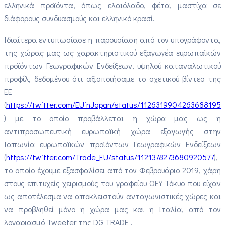
ελληνικά προϊόντα, όπως ελαιόλαδο, φέτα, μαστίχα σε
διάφορους συνδυασμούς και ελληνικό κρασί.
Ιδιαίτερα εντυπωσίασε η παρουσίαση από τον υπογράφοντα,
της χώρας μας ως χαρακτηριστικού εξαγωγέα ευρωπαϊκών
προϊόντων Γεωγραφικών Ενδείξεων, υψηλού καταναλωτικού
προφίλ, δεδομένου ότι αξιοποιήσαμε το σχετικού βίντεο της
ΕΕ
(
https://twitter.com/EUinJapan/status/1126319904263688195
) με το οποίο προβάλλεται η χώρα μας ως η
αντιπροσωπευτική ευρωπαϊκή χώρα εξαγωγής στην
Ιαπωνία ευρωπαϊκών προϊόντων Γεωγραφικών Ενδείξεων
(
https://twitter.com/Trade_EU/status/1121378273680920577
),
το οποίο έχουμε εξασφαλίσει από τον Φεβρουάριο 2019, χάρη
στους επιτυχείς χειρισμούς του γραφείου ΟΕΥ Τόκυο που είχαν
ως αποτέλεσμα να αποκλειστούν ανταγωνιστικές χώρες και
να προβληθεί μόνο η χώρα μας και η Ιταλία, από τον
λογαριασμό Tweeter της DG TRADE .