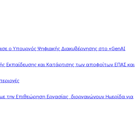
ίασε ο Υπουργός Ψηφιακής Διακυβέρνησης στο «GenAI
ής Εκπαίδευσης και Κατάρτισης των αποφοίτων ΕΠΑΣ και
περιοχές
α με την Επιθεώρηση Εργασίας διοργανώνουν Ημερίδα για