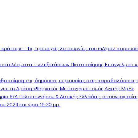
κράτος» – Τις προσεχείς λειτουργίες του mAigov παρουσ
αποτελέσματα των εξετάσεων Πιστοποίησης Επαγγελματικ
ν αξιοποίηση της δημόσιας περιουσίας στις παραθαλάσσιες 
 για τη Δράση «Ψηφιακός Μετασχηματισμός Αιχμής ΜμΕ»
τήριο Β/Δ Πελοποννήσου & Δυτικής Ελλάδας, σε συνεργασί
υ 2024 και ώρα 16:30 μμ.