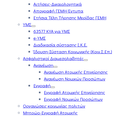
Αιτήσεις-Δικαιολογητικά
Απογραφή ΓΕΜΗ-Έντυπα
Ετήσια Τέλη Τήρησης Μερίδας ΓΕΜΗ
ΥΜΣ
63577 ΚΥΑ για ΥΜΣ
e-ΥΜΣ
Διαδικασία σύστασης Ι.Κ.Ε.
Ίδρυση-Σύσταση Κοινωνικής (Κοιν.Σ.Επ.)
Ασφαλιστικοί Διαμεσολαβητές
Ανανέωση
Ανανέωση Ατομικής Επιχείρησης
Ανανέωση Νομικών Προσώπων
Εγγραφή
Εγγραφή Ατομικής Επιχείρησης
Εγγραφή Νομικών Προσώπων
Οργανώσεις κοινωνίας πολιτών
Μητρώο-Εγγραφή Ατομικής