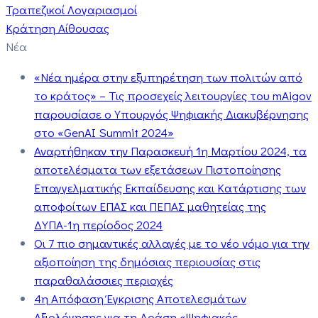
Τραπεζικοί Λογαριασμοί
Κράτηση Αίθουσας
Νέα
«Νέα ημέρα στην εξυπηρέτηση των πολιτών από
το κράτος» – Τις προσεχείς λειτουργίες του mAigov
παρουσίασε ο Υπουργός Ψηφιακής Διακυβέρνησης
στο «GenAI Summit 2024»
Αναρτήθηκαν την Παρασκευή 1η Μαρτίου 2024, τα
αποτελέσματα των εξετάσεων Πιστοποίησης
Επαγγελματικής Εκπαίδευσης και Κατάρτισης των
αποφοίτων ΕΠΑΣ και ΠΕΠΑΣ μαθητείας της
ΔΥΠΑ-1η περίοδος 2024
Οι 7 πιο σημαντικές αλλαγές με το νέο νόμο για την
αξιοποίηση της δημόσιας περιουσίας στις
παραθαλάσσιες περιοχές
4η Απόφαση Έγκρισης Αποτελεσμάτων
Αξιολόγησης για τη Δράση «Ψηφιακός