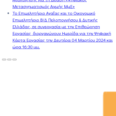
Μετασχηματισμός Αιχμής ΜμΕ»
Το Επιμελητήριο Αχαΐας και το Οικονομικό
Επιμελητήριο Β/Δ Πελοποννήσου & Δυτικής
Ελλάδας, σε συνεργασία με την Επιθεώρηση
Εργασίας διοργανώνουν Ημερίδα για την Ψηφιακή
Κάρτα Εργασίας την Δευτέρα 04 Μαρτίου 2024 και
ώρα 16:30 μμ.