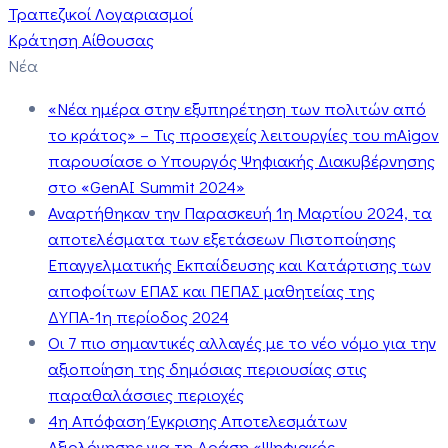
Τραπεζικοί Λογαριασμοί
Κράτηση Αίθουσας
Νέα
«Νέα ημέρα στην εξυπηρέτηση των πολιτών από
το κράτος» – Τις προσεχείς λειτουργίες του mAigov
παρουσίασε ο Υπουργός Ψηφιακής Διακυβέρνησης
στο «GenAI Summit 2024»
Αναρτήθηκαν την Παρασκευή 1η Μαρτίου 2024, τα
αποτελέσματα των εξετάσεων Πιστοποίησης
Επαγγελματικής Εκπαίδευσης και Κατάρτισης των
αποφοίτων ΕΠΑΣ και ΠΕΠΑΣ μαθητείας της
ΔΥΠΑ-1η περίοδος 2024
Οι 7 πιο σημαντικές αλλαγές με το νέο νόμο για την
αξιοποίηση της δημόσιας περιουσίας στις
παραθαλάσσιες περιοχές
4η Απόφαση Έγκρισης Αποτελεσμάτων
Αξιολόγησης για τη Δράση «Ψηφιακός