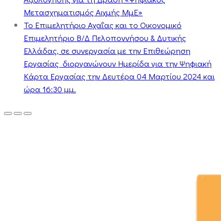
Μετασχηματισμός Αιχμής ΜμΕ»
Το Επιμελητήριο Αχαΐας και το Οικονομικό
Επιμελητήριο Β/Δ Πελοποννήσου & Δυτικής
Ελλάδας, σε συνεργασία με την Επιθεώρηση
Εργασίας διοργανώνουν Ημερίδα για την Ψηφιακή
Κάρτα Εργασίας την Δευτέρα 04 Μαρτίου 2024 και
ώρα 16:30 μμ.