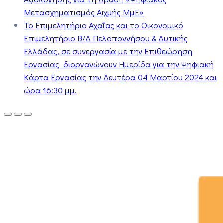
Μετασχηματισμός Αιχμής ΜμΕ»
Το Επιμελητήριο Αχαΐας και το Οικονομικό
Επιμελητήριο Β/Δ Πελοποννήσου & Δυτικής
Ελλάδας, σε συνεργασία με την Επιθεώρηση
Εργασίας διοργανώνουν Ημερίδα για την Ψηφιακή
Κάρτα Εργασίας την Δευτέρα 04 Μαρτίου 2024 και
ώρα 16:30 μμ.