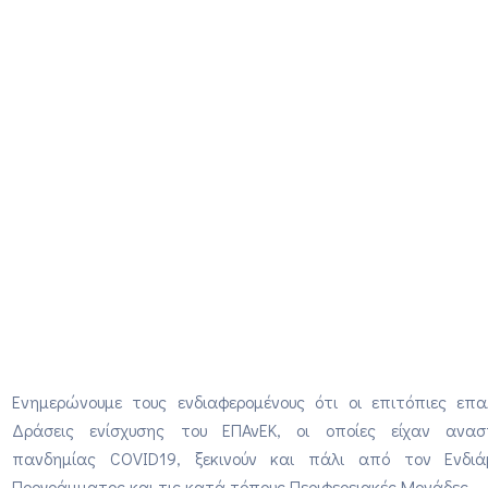
Ενημερώνουμε τους ενδιαφερομένους ότι οι επιτόπιες επαλ
Δράσεις ενίσχυσης του ΕΠΑνΕΚ, οι οποίες είχαν ανα
πανδημίας COVID19, ξεκινούν και πάλι από τον Ενδι
Προγράμματος και τις κατά τόπους Περιφερειακές Μονάδες.