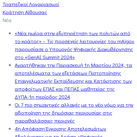
Τραπεζικοί Λογαριασμοί
Κράτηση Αίθουσας
Νέα
«Νέα ημέρα στην εξυπηρέτηση των πολιτών από
το κράτος» – Τις προσεχείς λειτουργίες του mAigov
παρουσίασε ο Υπουργός Ψηφιακής Διακυβέρνησης
στο «GenAI Summit 2024»
Αναρτήθηκαν την Παρασκευή 1η Μαρτίου 2024, τα
αποτελέσματα των εξετάσεων Πιστοποίησης
Επαγγελματικής Εκπαίδευσης και Κατάρτισης των
αποφοίτων ΕΠΑΣ και ΠΕΠΑΣ μαθητείας της
ΔΥΠΑ-1η περίοδος 2024
Οι 7 πιο σημαντικές αλλαγές με το νέο νόμο για την
αξιοποίηση της δημόσιας περιουσίας στις
παραθαλάσσιες περιοχές
4η Απόφαση Έγκρισης Αποτελεσμάτων
Αξιολόγησης για τη Δράση «Ψηφιακός