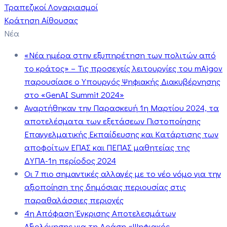
Τραπεζικοί Λογαριασμοί
Κράτηση Αίθουσας
Νέα
«Νέα ημέρα στην εξυπηρέτηση των πολιτών από
το κράτος» – Τις προσεχείς λειτουργίες του mAigov
παρουσίασε ο Υπουργός Ψηφιακής Διακυβέρνησης
στο «GenAI Summit 2024»
Αναρτήθηκαν την Παρασκευή 1η Μαρτίου 2024, τα
αποτελέσματα των εξετάσεων Πιστοποίησης
Επαγγελματικής Εκπαίδευσης και Κατάρτισης των
αποφοίτων ΕΠΑΣ και ΠΕΠΑΣ μαθητείας της
ΔΥΠΑ-1η περίοδος 2024
Οι 7 πιο σημαντικές αλλαγές με το νέο νόμο για την
αξιοποίηση της δημόσιας περιουσίας στις
παραθαλάσσιες περιοχές
4η Απόφαση Έγκρισης Αποτελεσμάτων
Αξιολόγησης για τη Δράση «Ψηφιακός