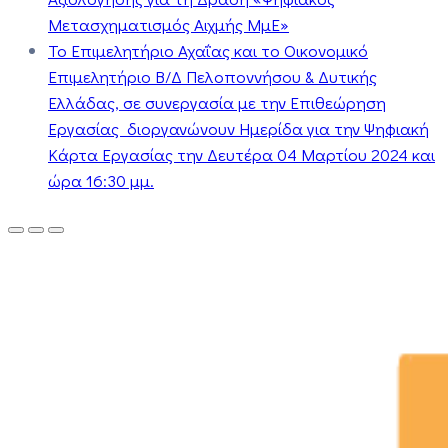
Μετασχηματισμός Αιχμής ΜμΕ»
Το Επιμελητήριο Αχαΐας και το Οικονομικό
Επιμελητήριο Β/Δ Πελοποννήσου & Δυτικής
Ελλάδας, σε συνεργασία με την Επιθεώρηση
Εργασίας διοργανώνουν Ημερίδα για την Ψηφιακή
Κάρτα Εργασίας την Δευτέρα 04 Μαρτίου 2024 και
ώρα 16:30 μμ.