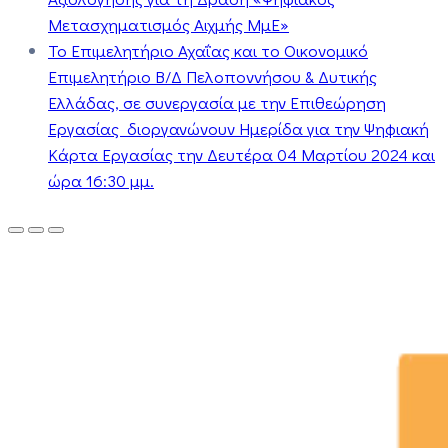
Μετασχηματισμός Αιχμής ΜμΕ»
Το Επιμελητήριο Αχαΐας και το Οικονομικό
Επιμελητήριο Β/Δ Πελοποννήσου & Δυτικής
Ελλάδας, σε συνεργασία με την Επιθεώρηση
Εργασίας διοργανώνουν Ημερίδα για την Ψηφιακή
Κάρτα Εργασίας την Δευτέρα 04 Μαρτίου 2024 και
ώρα 16:30 μμ.