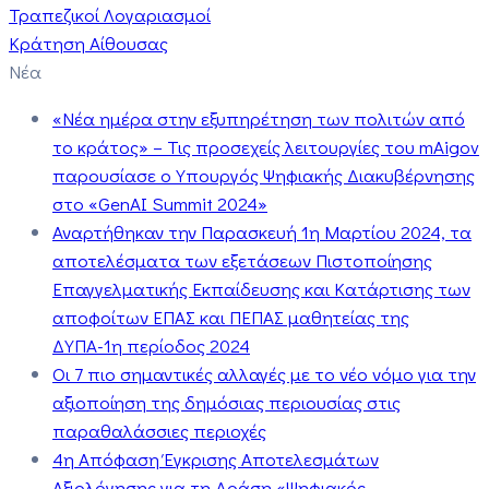
Τραπεζικοί Λογαριασμοί
Κράτηση Αίθουσας
Νέα
«Νέα ημέρα στην εξυπηρέτηση των πολιτών από
το κράτος» – Τις προσεχείς λειτουργίες του mAigov
παρουσίασε ο Υπουργός Ψηφιακής Διακυβέρνησης
στο «GenAI Summit 2024»
Αναρτήθηκαν την Παρασκευή 1η Μαρτίου 2024, τα
αποτελέσματα των εξετάσεων Πιστοποίησης
Επαγγελματικής Εκπαίδευσης και Κατάρτισης των
αποφοίτων ΕΠΑΣ και ΠΕΠΑΣ μαθητείας της
ΔΥΠΑ-1η περίοδος 2024
Οι 7 πιο σημαντικές αλλαγές με το νέο νόμο για την
αξιοποίηση της δημόσιας περιουσίας στις
παραθαλάσσιες περιοχές
4η Απόφαση Έγκρισης Αποτελεσμάτων
Αξιολόγησης για τη Δράση «Ψηφιακός