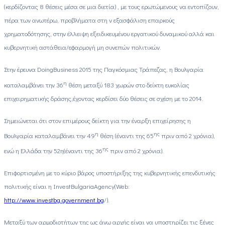
(κερδίζοντας 8 θέσεις μέσα σε μια διετία) , με τους ερωτώμενους να εντοπίζουν,
πέρα των ανωτέρω, προβλήματα στη ν εξασφάλιση επαρκούς
χρηματοδότησης, στην έλλειψη εξειδικευμένου εργατικού δυναμικού αλλά και
κυβερνητική αστάθεια/εφαρμογή μη συνεπών πολιτικών.
Στην έρευνα
DoingBusiness
2015 της Παγκόσμιας Τράπεζας, η Βουλγαρία
η
καταλαμβάνει την 36
θέση μεταξύ 183 χωρών στο δείκτη ευκολίας
επιχειρηματικής δράσης,έχοντας κερδίσει δύο θέσεις σε σχέση με το 2014.
Σημειώνεται ότι στον επιμέρους δείκτη για την έναρξη επιχείρησης η
η
ης
Βουλγαρία καταλαμβάνει την 49
θέση (έναντι της 65
πριν από 2 χρόνια),
ης
ενώ η Ελλάδα την 52η(έναντι της 36
πριν από 2 χρόνια).
Επιφορτισμένη με το κύριο βάρος υποστήριξης της κυβερνητικής επενδυτικής
πολιτικής είναι η InvestBulgaria
Agency
(
Web
:
http
://
www
.
investbg
.government.bg
/).
Μεταξύ των αρμοδιοτήτων της ως άνω αρχής είναι να υποστηρίζει τις ξένες