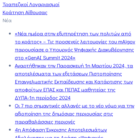
Τραπεζικοί Λογαριασμοί
Κράτηση Αίθουσας
Νέα
«Νέα ημέρα στην εξυπηρέτηση των πολιτών από
το κράτος» – Τις προσεχείς λειτουργίες του mAigov
παρουσίασε ο Υπουργός Ψηφιακής Διακυβέρνησης
στο «GenAI Summit 2024»
Αναρτήθηκαν την Παρασκευή 1η Μαρτίου 2024, τα
αποτελέσματα των εξετάσεων Πιστοποίησης
Επαγγελματικής Εκπαίδευσης και Κατάρτισης των
αποφοίτων ΕΠΑΣ και ΠΕΠΑΣ μαθητείας της
ΔΥΠΑ-1η περίοδος 2024
Οι 7 πιο σημαντικές αλλαγές με το νέο νόμο για την
αξιοποίηση της δημόσιας περιουσίας στις
παραθαλάσσιες περιοχές
4η Απόφαση Έγκρισης Αποτελεσμάτων
Αξιολόγησης για τη Δράση «Ψηφιακός