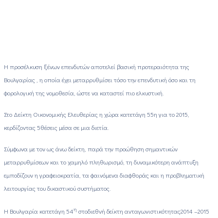
Η προσέλκυση ξένων επενδυτών αποτελεί βασική προτεραιότητα της
Βουλγαρίας , η
o
ποία έχει μεταρρυθμίσει τόσο την επενδυτική όσο και τη
φορολογική της νομοθεσία, ώστε να καταστεί πιο ελκυστική.
Στο Δείκτη Οικονομικής Ελευθερίας η χώρα κατετάγη 55η για το 2015,
κερδίζοντας 5θέσεις μέσα σε μια διετία.
Σύμφωνα με τον ως άνω δείκτη, παρά την προώθηση σημαντικών
μεταρρυθμίσεων και το χαμηλό πληθωρισμό, τη δυναμικότερη ανάπτυξη
εμποδίζουν η γραφειοκρατία, τα φαινόμενα διαφθοράς και η προβληματική
λειτουργίας του δικαστικού συστήματος.
η
Η Βουλγαρία κατετάγη 54
στοδιεθνή δείκτη ανταγωνιστικότητας2014 –2015