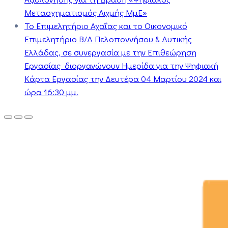
Μετασχηματισμός Αιχμής ΜμΕ»
Το Επιμελητήριο Αχαΐας και το Οικονομικό
Επιμελητήριο Β/Δ Πελοποννήσου & Δυτικής
Ελλάδας, σε συνεργασία με την Επιθεώρηση
Εργασίας διοργανώνουν Ημερίδα για την Ψηφιακή
Κάρτα Εργασίας την Δευτέρα 04 Μαρτίου 2024 και
ώρα 16:30 μμ.