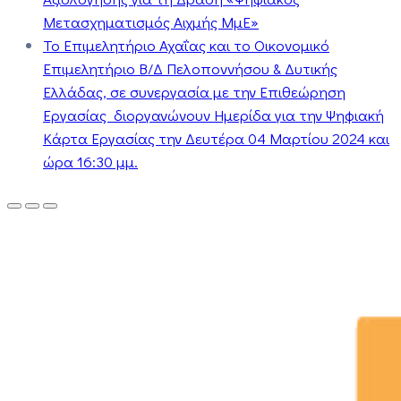
Μετασχηματισμός Αιχμής ΜμΕ»
Το Επιμελητήριο Αχαΐας και το Οικονομικό
Επιμελητήριο Β/Δ Πελοποννήσου & Δυτικής
Ελλάδας, σε συνεργασία με την Επιθεώρηση
Εργασίας διοργανώνουν Ημερίδα για την Ψηφιακή
Κάρτα Εργασίας την Δευτέρα 04 Μαρτίου 2024 και
ώρα 16:30 μμ.