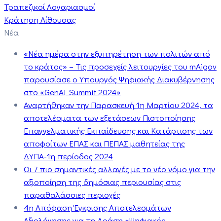
Τραπεζικοί Λογαριασμοί
Κράτηση Αίθουσας
Νέα
«Νέα ημέρα στην εξυπηρέτηση των πολιτών από
το κράτος» – Τις προσεχείς λειτουργίες του mAigov
παρουσίασε ο Υπουργός Ψηφιακής Διακυβέρνησης
στο «GenAI Summit 2024»
Αναρτήθηκαν την Παρασκευή 1η Μαρτίου 2024, τα
αποτελέσματα των εξετάσεων Πιστοποίησης
Επαγγελματικής Εκπαίδευσης και Κατάρτισης των
αποφοίτων ΕΠΑΣ και ΠΕΠΑΣ μαθητείας της
ΔΥΠΑ-1η περίοδος 2024
Οι 7 πιο σημαντικές αλλαγές με το νέο νόμο για την
αξιοποίηση της δημόσιας περιουσίας στις
παραθαλάσσιες περιοχές
4η Απόφαση Έγκρισης Αποτελεσμάτων
Αξιολόγησης για τη Δράση «Ψηφιακός