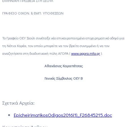
ΕΛΛΗΝΙΚΗ ΠΡΕΣΒΕΙΑ ΣΤΗ ΣΕΟΥΛ
ΓΡΑΦΕΙΟ ΟΙΚΟΝ. & ΕΜΠ. ΥΠΟΘΕΣΕΩΝ
Το Γραφείο ΟΕΥ Σεούλ συνέταξε νέο επικαιροποιημένο επιχειρηματικό οδηγό για
τη Νότια Κορέα, τον οποίο μπορείτε να τον βρείτε συνημμένο ή να τον
αναζητήσετε στη διαδικτυακή πύλη ΑΓΟΡΑ (
www
.
agora
.
mfa
.
gr
).
Αθανάσιος Καραπέτσας
Γενικός Σύμβουλος ΟΕΥ Β
Σχετικά Αρχεία:
EpicheirimatikosOdigos2016(1)_F26845215.doc