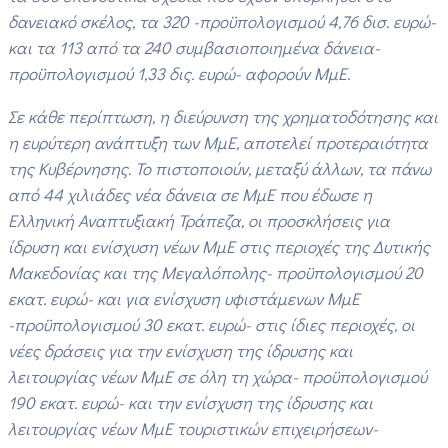
δανειακό σκέλος, τα 320 -προϋπολογισμού 4,76 δισ. ευρώ-
και τα 113 από τα 240 συμβασιοποιημένα δάνεια-
προϋπολογισμού 1,33 δις. ευρώ- αφορούν ΜμΕ.
Σε κάθε περίπτωση, η διεύρυνση της χρηματοδότησης και
η ευρύτερη ανάπτυξη των ΜμΕ, αποτελεί προτεραιότητα
της Κυβέρνησης. Το πιστοποιούν, μεταξύ άλλων, τα πάνω
από 44 χιλιάδες νέα δάνεια σε ΜμΕ που έδωσε η
Ελληνική Αναπτυξιακή Τράπεζα, οι προσκλήσεις για
ίδρυση και ενίσχυση νέων ΜμΕ στις περιοχές της Δυτικής
Μακεδονίας και της Μεγαλόπολης- προϋπολογισμού 20
εκατ. ευρώ- και για ενίσχυση υφιστάμενων ΜμΕ
-προϋπολογισμού 30 εκατ. ευρώ- στις ίδιες περιοχές, οι
νέες δράσεις για την ενίσχυση της ίδρυσης και
λειτουργίας νέων ΜμΕ σε όλη τη χώρα- προϋπολογισμού
190 εκατ. ευρώ- και την ενίσχυση της ίδρυσης και
λειτουργίας νέων ΜμΕ τουριστικών επιχειρήσεων-