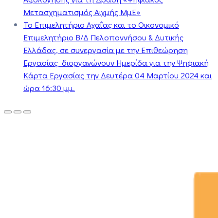
Μετασχηματισμός Αιχμής ΜμΕ»
Το Επιμελητήριο Αχαΐας και το Οικονομικό
Επιμελητήριο Β/Δ Πελοποννήσου & Δυτικής
Ελλάδας, σε συνεργασία με την Επιθεώρηση
Εργασίας διοργανώνουν Ημερίδα για την Ψηφιακή
Κάρτα Εργασίας την Δευτέρα 04 Μαρτίου 2024 και
ώρα 16:30 μμ.