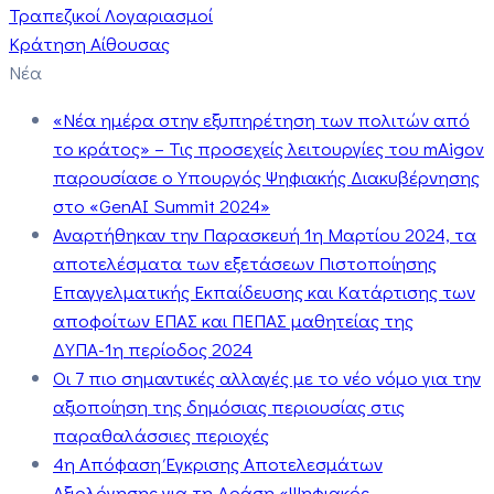
Τραπεζικοί Λογαριασμοί
Κράτηση Αίθουσας
Νέα
«Νέα ημέρα στην εξυπηρέτηση των πολιτών από
το κράτος» – Τις προσεχείς λειτουργίες του mAigov
παρουσίασε ο Υπουργός Ψηφιακής Διακυβέρνησης
στο «GenAI Summit 2024»
Αναρτήθηκαν την Παρασκευή 1η Μαρτίου 2024, τα
αποτελέσματα των εξετάσεων Πιστοποίησης
Επαγγελματικής Εκπαίδευσης και Κατάρτισης των
αποφοίτων ΕΠΑΣ και ΠΕΠΑΣ μαθητείας της
ΔΥΠΑ-1η περίοδος 2024
Οι 7 πιο σημαντικές αλλαγές με το νέο νόμο για την
αξιοποίηση της δημόσιας περιουσίας στις
παραθαλάσσιες περιοχές
4η Απόφαση Έγκρισης Αποτελεσμάτων
Αξιολόγησης για τη Δράση «Ψηφιακός