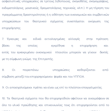
ασφαλιστικές υποχρεώσεις σε τρίτους (ηθοποιούς, σκηνοθέτες, σκηνογράφους,
ενδυματολόγους, μουσικούς, δραματολόγους, τεχνικούς, κλπ.). Η μη τήρηση του
προγράμματος δραστηριότητας ή η αθέτηση των οικονομικών και συμβατικών
υποχρεώσεων του θεατρικού σχήματος συνεπάγεται ακύρωση της
επιχορήγησης.
7. Έγκαιρες και ειδικά αιτιολογημένες αλλαγές στην πρόταση
βάσει της οποίας εγκρίθηκε η επιχορήγηση και
εντός του εγκεκριμένου οικονομικού πλαισίου μπορούν να γίνουν δεκτές
με τη σύμφωνη γνώμη της Επιτροπής.
8. Οι παραπάνω υποχρεώσεις καθορίζονται από
σύμβαση μεταξύ του επιχορηγούμενου φορέα και του ΥΠΠΟΑ.
9. Οι απασχολούμενοι πρέπει να είναι ως επί το πλείστον επαγγελματίες.
10. Τα θεατρικά σχήματα που θα επιχορηγηθούν οφείλουν να αναγράφουν σε
όλο το υλικό προώθησης και επικοινωνίας τους ότι επιχορηγούνται από το