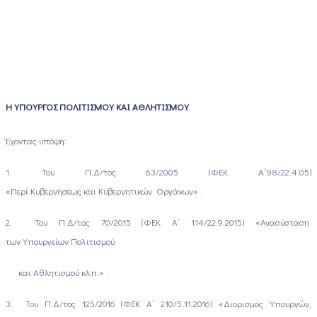
Η ΥΠΟΥΡΓΟΣ ΠΟΛΙΤΙΣΜΟΥ ΚΑΙ ΑΘΛΗΤΙΣΜΟΥ
Έχοντας υπόψη:
1. Του Π.Δ/τος 63/2005 (ΦΕΚ Α΄98/22.4.05)
«Περί Κυβερνήσεως και Κυβερνητικών Οργάνων» .
2. Του Π.Δ/τος 70/2015 (ΦΕΚ Α΄ 114/22.9.2015) «Ανασύσταση
των Υπουργείων Πολιτισμού
και Αθλητισμού κλπ.» .
3. Toυ Π.Δ/τος 125/2016 (ΦΕΚ Α΄ 210/5.11.2016) «Διορισμός Υπουργών,