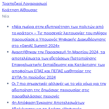
Τραπεζικοί Λογαριασμοί
Κράτηση Αίθουσας
Νέα
«Νέα ημέρα στην εξυπηρέτηση των πολιτών από
το κράτος» – Τις προσεχείς λειτουργίες του mAigov
παρουσίασε ο Υπουργός Ψηφιακής Διακυβέρνησης
στο «GenAI Summit 2024»
Αναρτήθηκαν την Παρασκευή 1η Μαρτίου 2024, τα
αποτελέσματα των εξετάσεων Πιστοποίησης
Επαγγελματικής Εκπαίδευσης και Κατάρτισης των
αποφοίτων ΕΠΑΣ και ΠΕΠΑΣ μαθητείας της
ΔΥΠΑ-1η περίοδος 2024
Οι 7 πιο σημαντικές αλλαγές με το νέο νόμο για την
αξιοποίηση της δημόσιας περιουσίας στις
παραθαλάσσιες περιοχές
4η Απόφαση Έγκρισης Αποτελεσμάτων
Αξιολόγησης για τη Δράση «Ψηφιακός