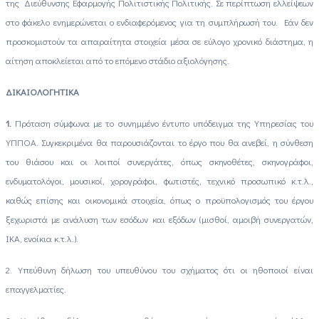
της Διεύθυνσης Εφαρμογής Πολιτιστικής Πολιτικής. Σε περίπτωση ελλείψεων
στο φάκελο ενημερώνεται ο ενδιαφερόμενος για τη συμπλήρωσή του. Εάν δεν
προσκομιστούν τα απαραίτητα στοιχεία μέσα σε εύλογο χρονικό διάστημα, η
αίτηση αποκλείεται από το επόμενο στάδιο αξιολόγησης.
ΔΙΚΑΙΟΛΟΓΗΤΙΚΑ
1.
Πρόταση σύμφωνα με το συνημμένο έντυπο υπόδειγμα της Υπηρεσίας του
ΥΠΠΟΑ. Συγκεκριμένα θα παρουσιάζονται το έργο που θα ανεβεί, η σύνθεση
του θιάσου και οι λοιποί συνεργάτες, όπως σκηνοθέτες, σκηνογράφοι,
ενδυματολόγοι, μουσικοί, χορογράφοι, φωτιστές, τεχνικό προσωπικό κ.τ.λ.,
καθώς επίσης και οικονομικά στοιχεία, όπως ο προϋπολογισμός του έργου
ξεχωριστά με ανάλυση των εσόδων και εξόδων (μισθοί, αμοιβή συνεργατών,
ΙΚΑ, ενοίκια κ.τ.λ.).
2. Υπεύθυνη δήλωση του υπευθύνου του σχήματος ότι οι ηθοποιοί είναι
επαγγελματίες.