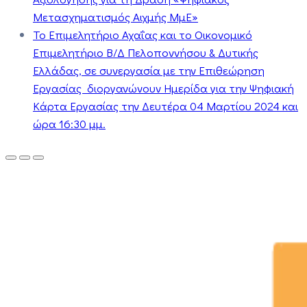
Μετασχηματισμός Αιχμής ΜμΕ»
Το Επιμελητήριο Αχαΐας και το Οικονομικό
Επιμελητήριο Β/Δ Πελοποννήσου & Δυτικής
Ελλάδας, σε συνεργασία με την Επιθεώρηση
Εργασίας διοργανώνουν Ημερίδα για την Ψηφιακή
Κάρτα Εργασίας την Δευτέρα 04 Μαρτίου 2024 και
ώρα 16:30 μμ.