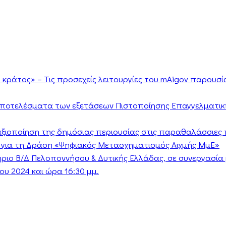
κράτος» – Τις προσεχείς λειτουργίες του mAigov παρουσ
αποτελέσματα των εξετάσεων Πιστοποίησης Επαγγελματικ
ν αξιοποίηση της δημόσιας περιουσίας στις παραθαλάσσιες 
 για τη Δράση «Ψηφιακός Μετασχηματισμός Αιχμής ΜμΕ»
τήριο Β/Δ Πελοποννήσου & Δυτικής Ελλάδας, σε συνεργασί
υ 2024 και ώρα 16:30 μμ.