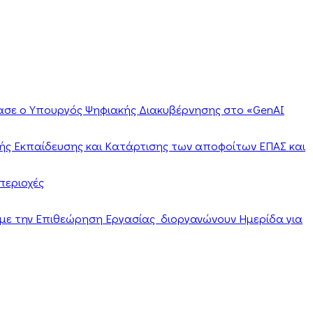
ίασε ο Υπουργός Ψηφιακής Διακυβέρνησης στο «GenAI
ής Εκπαίδευσης και Κατάρτισης των αποφοίτων ΕΠΑΣ και
περιοχές
α με την Επιθεώρηση Εργασίας διοργανώνουν Ημερίδα για