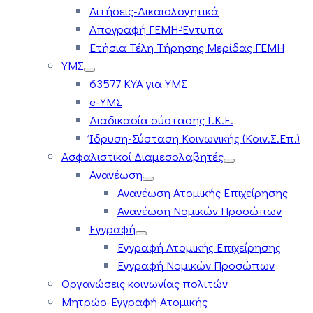
Αιτήσεις-Δικαιολογητικά
Απογραφή ΓΕΜΗ-Έντυπα
Ετήσια Τέλη Τήρησης Μερίδας ΓΕΜΗ
ΥΜΣ
63577 ΚΥΑ για ΥΜΣ
e-ΥΜΣ
Διαδικασία σύστασης Ι.Κ.Ε.
Ίδρυση-Σύσταση Κοινωνικής (Κοιν.Σ.Επ.)
Ασφαλιστικοί Διαμεσολαβητές
Ανανέωση
Ανανέωση Ατομικής Επιχείρησης
Ανανέωση Νομικών Προσώπων
Εγγραφή
Εγγραφή Ατομικής Επιχείρησης
Εγγραφή Νομικών Προσώπων
Οργανώσεις κοινωνίας πολιτών
Μητρώο-Εγγραφή Ατομικής